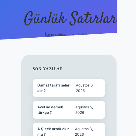
Günlük Satırlar
İlginç satırlarla sıradanlığı boz.
vdcasino gün
SIDEBAR
SON YAZILAR
Damat tarafı neleri
Ağustos 6,
alır ?
2026
Avel ne demek
Ağustos 5,
türkçe ?
2026
A.Ş. tek ortak olur
Ağustos 3,
mu ?
2026