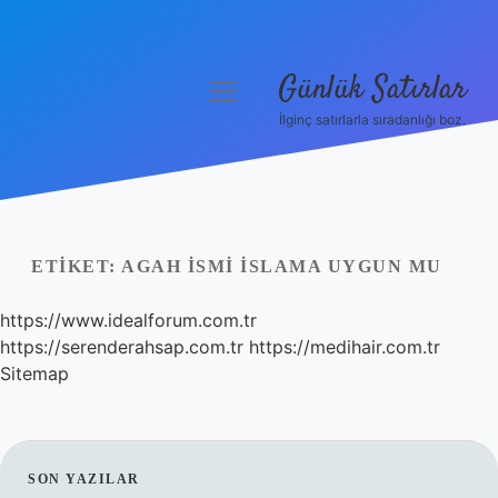
Günlük Satırlar
menüyü
aç
İlginç satırlarla sıradanlığı boz.
Anasayfa
Gizlilik Politikası
Yasal Uyarı
ETIKET:
AGAH ISMI İSLAMA UYGUN MU
Hakkımızda
https://www.idealforum.com.tr
https://serenderahsap.com.tr
https://medihair.com.tr
Sitemap
SIDEBAR
SON YAZILAR