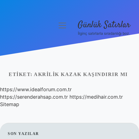
Günlük Satırlar
menüyü
aç
İlginç satırlarla sıradanlığı boz.
Anasayfa
Gizlilik Politikası
Yasal Uyarı
ETIKET:
AKRILIK KAZAK KAŞINDIRIR MI
Hakkımızda
https://www.idealforum.com.tr
https://serenderahsap.com.tr
https://medihair.com.tr
Sitemap
SIDEBAR
SON YAZILAR