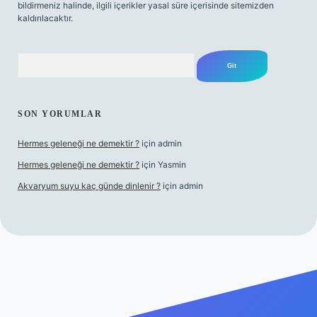
bildirmeniz halinde, ilgili içerikler yasal süre içerisinde sitemizden
kaldırılacaktır.
Arama
SON YORUMLAR
Hermes geleneği ne demektir ?
için
admin
Hermes geleneği ne demektir ?
için
Yasmin
Akvaryum suyu kaç günde dinlenir ?
için
admin
ino güncel giriş