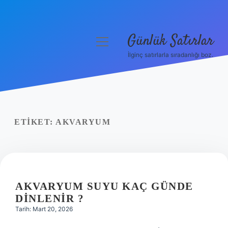
Günlük Satırlar
menüyü
aç
İlginç satırlarla sıradanlığı boz.
Anasayfa
Gizlilik Politikası
Yasal Uyarı
ETIKET:
AKVARYUM
Hakkımızda
AKVARYUM SUYU KAÇ GÜNDE
DINLENIR ?
Tarih: Mart 20, 2026