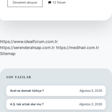
Akvaryum
Devamını okuyun
12 Yorum
suyu
kaç
günde
dinlenir
?
https://www.idealforum.com.tr
https://serenderahsap.com.tr
https://medihair.com.tr
Sitemap
SIDEBAR
SON YAZILAR
Avel ne demek türkçe ?
Ağustos 5, 2026
A.Ş. tek ortak olur mu ?
Ağustos 3, 2026