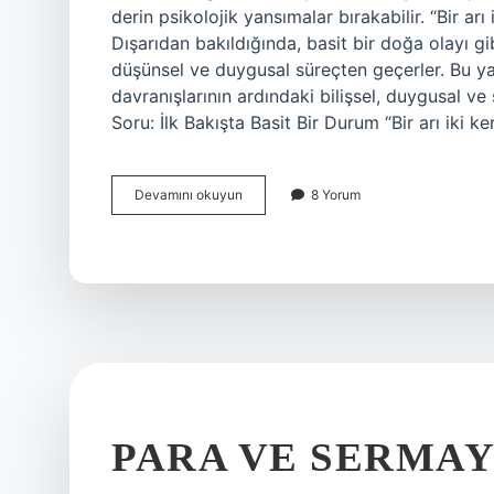
derin psikolojik yansımalar bırakabilir. “Bir ar
Dışarıdan bakıldığında, basit bir doğa olayı g
düşünsel ve duygusal süreçten geçerler. Bu ya
davranışlarının ardındaki bilişsel, duygusal ve 
Soru: İlk Bakışta Basit Bir Durum “Bir arı iki 
Bir
Devamını okuyun
8 Yorum
arı
iki
kere
sokar
mı
?
PARA VE SERMAY