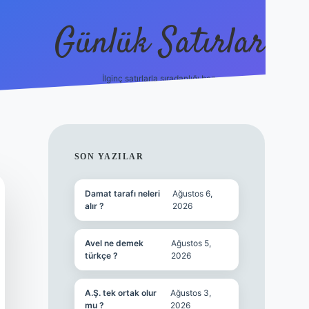
Günlük Satırlar
İlginç satırlarla sıradanlığı boz.
vdcasino gün
SIDEBAR
SON YAZILAR
Damat tarafı neleri
Ağustos 6,
alır ?
2026
Avel ne demek
Ağustos 5,
türkçe ?
2026
A.Ş. tek ortak olur
Ağustos 3,
mu ?
2026