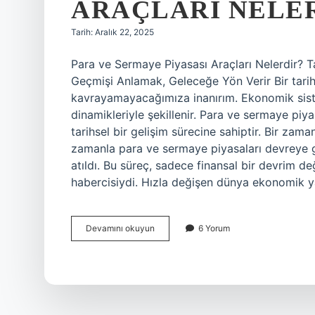
ARAÇLARI NELER
Tarih: Aralık 22, 2025
Para ve Sermaye Piyasası Araçları Nelerdir? Ta
Geçmişi Anlamak, Geleceğe Yön Verir Bir tari
kavrayamayacağımıza inanırım. Ekonomik sistem
dinamikleriyle şekillenir. Para ve sermaye piya
tarihsel bir gelişim sürecine sahiptir. Bir zaman
zamanla para ve sermaye piyasaları devreye gi
atıldı. Bu süreç, sadece finansal bir devrim 
habercisiydi. Hızla değişen dünya ekonomik ya
Para
Devamını okuyun
6 Yorum
ve
sermaye
piyasası
araçları
nelerdir
?