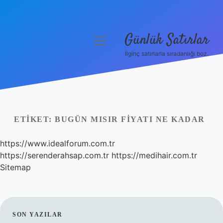
Günlük Satırlar
menüyü
aç
İlginç satırlarla sıradanlığı boz.
Anasayfa
Gizlilik Politikası
Yasal Uyarı
ETIKET:
BUGÜN MISIR FIYATI NE KADAR
Hakkımızda
https://www.idealforum.com.tr
https://serenderahsap.com.tr
https://medihair.com.tr
Sitemap
SIDEBAR
SON YAZILAR