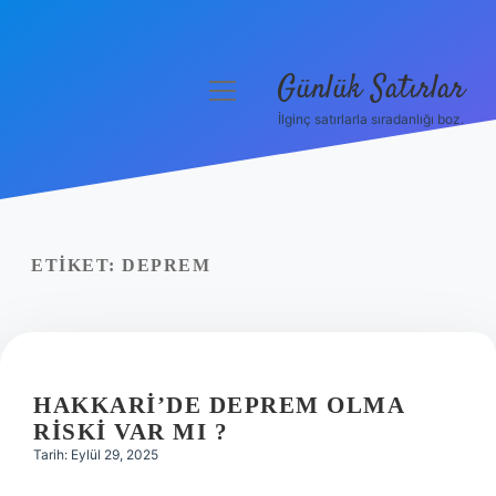
Günlük Satırlar
menüyü
aç
İlginç satırlarla sıradanlığı boz.
Anasayfa
Gizlilik Politikası
Yasal Uyarı
ETIKET:
DEPREM
Hakkımızda
HAKKARI’DE DEPREM OLMA
RISKI VAR MI ?
Tarih: Eylül 29, 2025