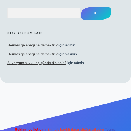
Arama
SON YORUMLAR
Hermes geleneği ne demektir ?
için
admin
Hermes geleneği ne demektir ?
için
Yasmin
Akvaryum suyu kaç günde dinlenir ?
için
admin
ino güncel giriş
Reklam ve İletişim:
E-mail:
backlinkpaneli@gmail.com
Teams: