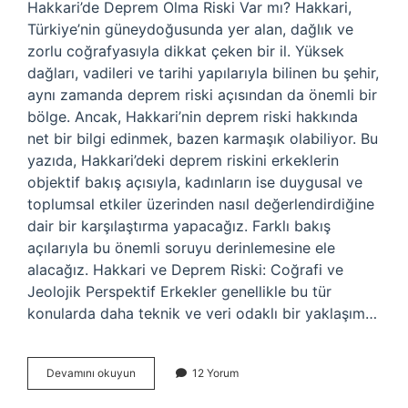
Hakkari’de Deprem Olma Riski Var mı? Hakkari,
Türkiye’nin güneydoğusunda yer alan, dağlık ve
zorlu coğrafyasıyla dikkat çeken bir il. Yüksek
dağları, vadileri ve tarihi yapılarıyla bilinen bu şehir,
aynı zamanda deprem riski açısından da önemli bir
bölge. Ancak, Hakkari’nin deprem riski hakkında
net bir bilgi edinmek, bazen karmaşık olabiliyor. Bu
yazıda, Hakkari’deki deprem riskini erkeklerin
objektif bakış açısıyla, kadınların ise duygusal ve
toplumsal etkiler üzerinden nasıl değerlendirdiğine
dair bir karşılaştırma yapacağız. Farklı bakış
açılarıyla bu önemli soruyu derinlemesine ele
alacağız. Hakkari ve Deprem Riski: Coğrafi ve
Jeolojik Perspektif Erkekler genellikle bu tür
konularda daha teknik ve veri odaklı bir yaklaşım…
Hakkari’de
Devamını okuyun
12 Yorum
deprem
olma