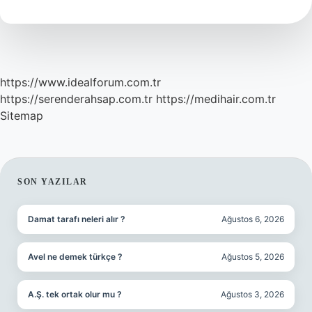
riski
var
mı
?
https://www.idealforum.com.tr
https://serenderahsap.com.tr
https://medihair.com.tr
Sitemap
SIDEBAR
SON YAZILAR
Damat tarafı neleri alır ?
Ağustos 6, 2026
Avel ne demek türkçe ?
Ağustos 5, 2026
A.Ş. tek ortak olur mu ?
Ağustos 3, 2026