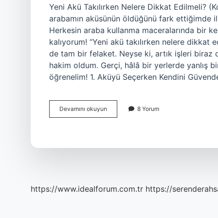
Yeni Akü Takılırken Nelere Dikkat Edilmeli? (Ko
arabamın aküsünün öldüğünü fark ettiğimde i
Herkesin araba kullanma maceralarında bir kez 
kalıyorum! “Yeni akü takılırken nelere dikkat
de tam bir felaket. Neyse ki, artık işleri bira
hakim oldum. Gerçi, hâlâ bir yerlerde yanlış bir
öğrenelim! 1. Aküyü Seçerken Kendini Güvende
Yeni
Devamını okuyun
8 Yorum
akü
takılırken
nelere
dikkat
edilmeli
?
https://www.idealforum.com.tr
https://serenderahs