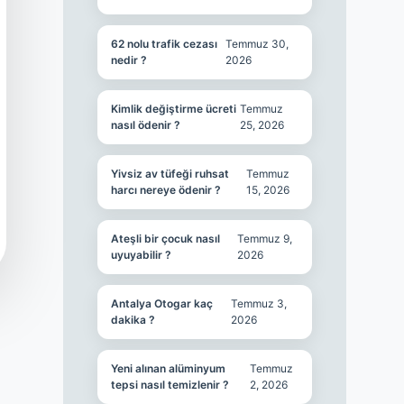
62 nolu trafik cezası
Temmuz 30,
nedir ?
2026
Kimlik değiştirme ücreti
Temmuz
nasıl ödenir ?
25, 2026
Yivsiz av tüfeği ruhsat
Temmuz
harcı nereye ödenir ?
15, 2026
Ateşli bir çocuk nasıl
Temmuz 9,
uyuyabilir ?
2026
Antalya Otogar kaç
Temmuz 3,
dakika ?
2026
Yeni alınan alüminyum
Temmuz
tepsi nasıl temizlenir ?
2, 2026