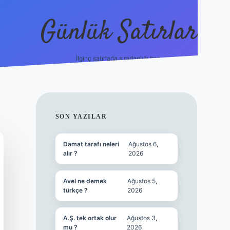
Günlük Satırlar
İlginç satırlarla sıradanlığı boz.
vdcasino güncel giri
SIDEBAR
SON YAZILAR
Damat tarafı neleri
Ağustos 6,
alır ?
2026
Avel ne demek
Ağustos 5,
türkçe ?
2026
A.Ş. tek ortak olur
Ağustos 3,
mu ?
2026