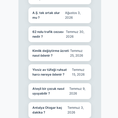
A.Ş. tek ortak olur
Ağustos 3,
mu ?
2026
62 nolu trafik cezası
Temmuz 30,
nedir ?
2026
Kimlik değiştirme ücreti
Temmuz
nasıl ödenir ?
25, 2026
Yivsiz av tüfeği ruhsat
Temmuz
harcı nereye ödenir ?
15, 2026
Ateşli bir çocuk nasıl
Temmuz 9,
uyuyabilir ?
2026
Antalya Otogar kaç
Temmuz 3,
dakika ?
2026