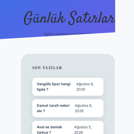
Günlük Satırlar
İlginç satırlarla sıradanlığı boz.
vdcasino günc
SIDEBAR
SON YAZILAR
Vangölü Spor hangi
Ağustos 8,
ligde ?
2026
Damat tarafı neleri
Ağustos 6,
alır ?
2026
Avel ne demek
Ağustos 5,
türkçe ?
2026