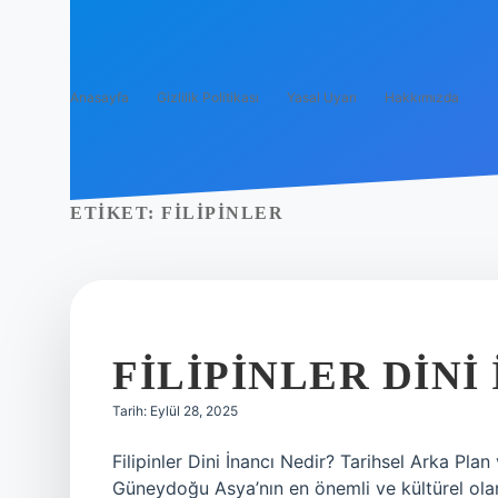
Anasayfa
Gizlilik Politikası
Yasal Uyarı
Hakkımızda
ETIKET:
FILIPINLER
FILIPINLER DINI
Tarih: Eylül 28, 2025
Filipinler Dini İnancı Nedir? Tarihsel Arka Pl
Güneydoğu Asya’nın en önemli ve kültürel olar