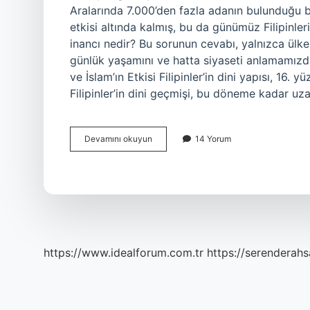
Aralarında 7.000’den fazla adanın bulunduğu bu 
etkisi altında kalmış, bu da günümüz Filipinleri’n
inancı nedir? Bu sorunun cevabı, yalnızca ülkeni
günlük yaşamını ve hatta siyaseti anlamamızda d
ve İslam’ın Etkisi Filipinler’in dini yapısı, 16.
Filipinler’in dini geçmişi, bu döneme kadar uza
Filipinler
Devamını okuyun
14 Yorum
dini
inancı
nedir
?
https://www.idealforum.com.tr
https://serenderahs