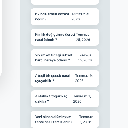
62 nolu trafik cezası
Temmuz 30,
nedir ?
2026
Kimlik değiştirme ücreti
Temmuz
nasıl ödenir ?
25, 2026
Yivsiz av tüfeği ruhsat
Temmuz
harcı nereye ödenir ?
15, 2026
Ateşli bir çocuk nasıl
Temmuz 9,
uyuyabilir ?
2026
Antalya Otogar kaç
Temmuz 3,
dakika ?
2026
Yeni alınan alüminyum
Temmuz
tepsi nasıl temizlenir ?
2, 2026