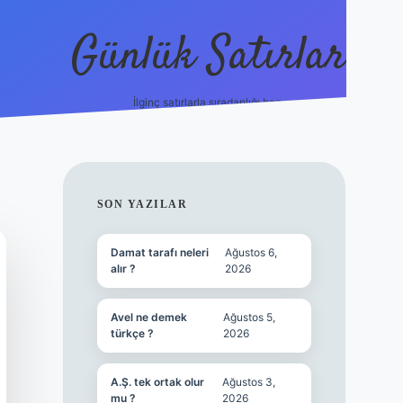
Günlük Satırlar
İlginç satırlarla sıradanlığı boz.
vdcasino gün
SIDEBAR
SON YAZILAR
Damat tarafı neleri
Ağustos 6,
alır ?
2026
Avel ne demek
Ağustos 5,
türkçe ?
2026
A.Ş. tek ortak olur
Ağustos 3,
mu ?
2026