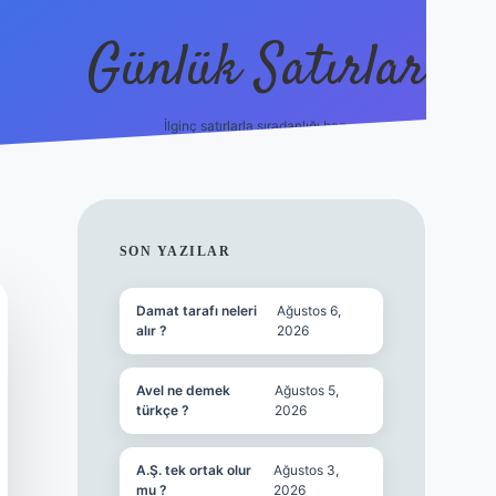
Günlük Satırlar
İlginç satırlarla sıradanlığı boz.
vdcasino gün
SIDEBAR
SON YAZILAR
Damat tarafı neleri
Ağustos 6,
alır ?
2026
Avel ne demek
Ağustos 5,
türkçe ?
2026
A.Ş. tek ortak olur
Ağustos 3,
mu ?
2026