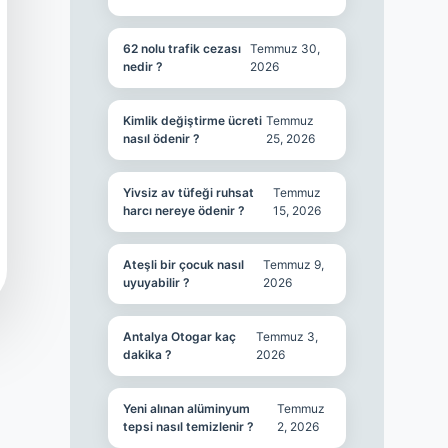
62 nolu trafik cezası
Temmuz 30,
nedir ?
2026
Kimlik değiştirme ücreti
Temmuz
nasıl ödenir ?
25, 2026
Yivsiz av tüfeği ruhsat
Temmuz
harcı nereye ödenir ?
15, 2026
Ateşli bir çocuk nasıl
Temmuz 9,
uyuyabilir ?
2026
Antalya Otogar kaç
Temmuz 3,
dakika ?
2026
Yeni alınan alüminyum
Temmuz
tepsi nasıl temizlenir ?
2, 2026