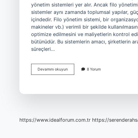
yönetim sistemleri yer alır. Ancak filo yönetimi
sistemler aynı zamanda toplumsal yapılar, güç i
içindedir. Filo yönetim sistemi, bir organizas
makineler vb.) verimli bir şekilde kullanılması
optimize edilmesini ve maliyetlerin kontrol ed
bütünüdür. Bu sistemlerin amacı, şirketlerin 
süreçleri…
Filo
Devamını okuyun
8 Yorum
yönetim
sistemi
nedir
?
https://www.idealforum.com.tr
https://serenderahs