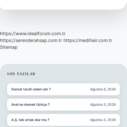
yenir
?
https://www.idealforum.com.tr
https://serenderahsap.com.tr
https://medihair.com.tr
Sitemap
SIDEBAR
SON YAZILAR
Damat tarafı neleri alır ?
Ağustos 6, 2026
Avel ne demek türkçe ?
Ağustos 5, 2026
A.Ş. tek ortak olur mu ?
Ağustos 3, 2026