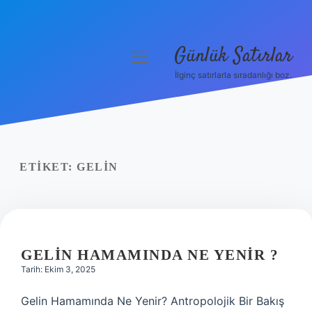
Günlük Satırlar
menüyü
aç
İlginç satırlarla sıradanlığı boz.
Anasayfa
Gizlilik Politikası
Yasal Uyarı
ETIKET:
GELIN
Hakkımızda
GELIN HAMAMINDA NE YENIR ?
Tarih: Ekim 3, 2025
Gelin Hamamında Ne Yenir? Antropolojik Bir Bakış