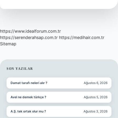
nedir
?
https://www.idealforum.com.tr
https://serenderahsap.com.tr
https://medihair.com.tr
Sitemap
SIDEBAR
SON YAZILAR
Damat tarafı neleri alır ?
Ağustos 6, 2026
Avel ne demek türkçe ?
Ağustos 5, 2026
A.Ş. tek ortak olur mu ?
Ağustos 3, 2026