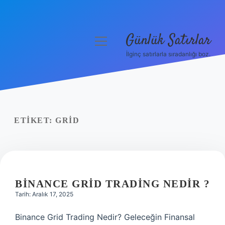
Günlük Satırlar
menüyü
aç
İlginç satırlarla sıradanlığı boz.
Anasayfa
Gizlilik Politikası
Yasal Uyarı
ETIKET:
GRID
Hakkımızda
BINANCE GRID TRADING NEDIR ?
Tarih: Aralık 17, 2025
Binance Grid Trading Nedir? Geleceğin Finansal