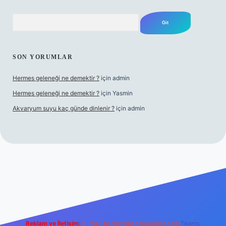
Arama
SON YORUMLAR
Hermes geleneği ne demektir ?
için
admin
Hermes geleneği ne demektir ?
için
Yasmin
Akvaryum suyu kaç günde dinlenir ?
için
admin
sino güncel giriş
Reklam ve İletişim:
E-mail:
backlinkpaneli@gmail.com
Teams: