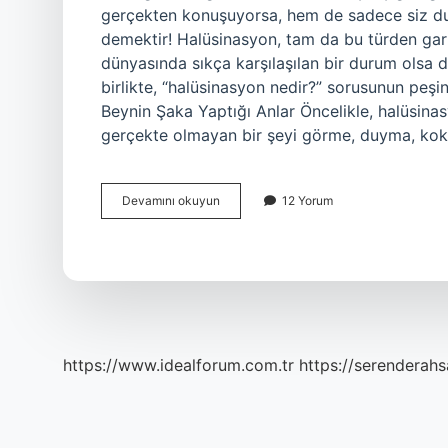
gerçekten konuşuyorsa, hem de sadece siz du
demektir! Halüsinasyon, tam da bu türden garip,
dünyasında sıkça karşılaşılan bir durum olsa d
birlikte, “halüsinasyon nedir?” sorusunun peşi
Beynin Şaka Yaptığı Anlar Öncelikle, halüsina
gerçekte olmayan bir şeyi görme, duyma, kok
Halüsinasyon
Devamını okuyun
12 Yorum
nedir
Psikiyatri
?
https://www.idealforum.com.tr
https://serenderahs