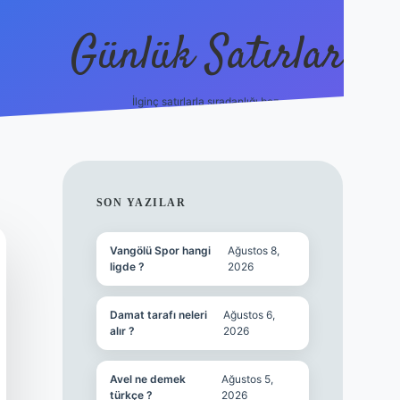
Günlük Satırlar
İlginç satırlarla sıradanlığı boz.
vdcasino gün
SIDEBAR
SON YAZILAR
Vangölü Spor hangi
Ağustos 8,
ligde ?
2026
Damat tarafı neleri
Ağustos 6,
alır ?
2026
Avel ne demek
Ağustos 5,
türkçe ?
2026