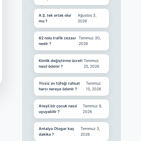
A.Ş. tek ortak olur
Ağustos 3,
mu ?
2026
62 nolu trafik cezası
Temmuz 30,
nedir ?
2026
Kimlik değiştirme ücreti
Temmuz
nasıl ödenir ?
25, 2026
Yivsiz av tüfeği ruhsat
Temmuz
harcı nereye ödenir ?
15, 2026
Ateşli bir çocuk nasıl
Temmuz 9,
uyuyabilir ?
2026
Antalya Otogar kaç
Temmuz 3,
dakika ?
2026