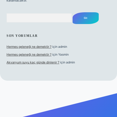
kaldırılacaktır.
Arama
SON YORUMLAR
Hermes geleneği ne demektir ?
için
admin
Hermes geleneği ne demektir ?
için
Yasmin
Akvaryum suyu kaç günde dinlenir ?
için
admin
sino güncel giriş