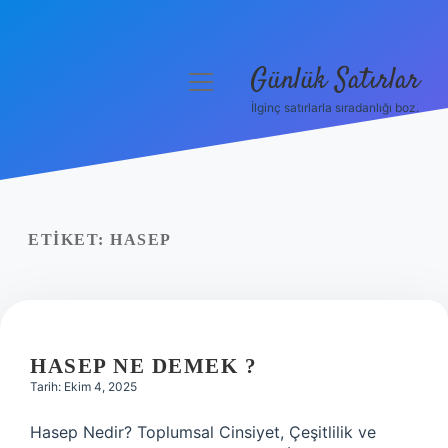
Günlük Satırlar
menüyü
aç
İlginç satırlarla sıradanlığı boz.
Anasayfa
Gizlilik Politikası
Yasal Uyarı
ETIKET:
HASEP
Hakkımızda
HASEP NE DEMEK ?
Tarih: Ekim 4, 2025
Hasep Nedir? Toplumsal Cinsiyet, Çeşitlilik ve