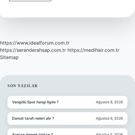
ne
demek
?
https://www.idealforum.com.tr
https://serenderahsap.com.tr
https://medihair.com.tr
Sitemap
SIDEBAR
SON YAZILAR
Vangölü Spor hangi ligde ?
Ağustos 8, 2026
Damat tarafı neleri alır ?
Ağustos 6, 2026
Avel ne demek türkçe ?
Ağustos 5, 2026