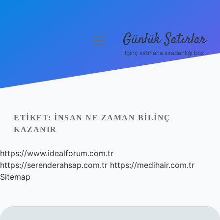
Günlük Satırlar
menüyü
aç
İlginç satırlarla sıradanlığı boz.
Anasayfa
Gizlilik Politikası
Yasal Uyarı
ETIKET:
İNSAN NE ZAMAN BILINÇ
KAZANIR
Hakkımızda
https://www.idealforum.com.tr
https://serenderahsap.com.tr
https://medihair.com.tr
Sitemap