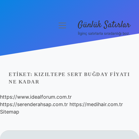
Günlük Satırlar
menüyü
aç
İlginç satırlarla sıradanlığı boz.
Anasayfa
Gizlilik Politikası
Yasal Uyarı
ETIKET:
KIZILTEPE SERT BUĞDAY FIYATI
NE KADAR
Hakkımızda
https://www.idealforum.com.tr
https://serenderahsap.com.tr
https://medihair.com.tr
Sitemap