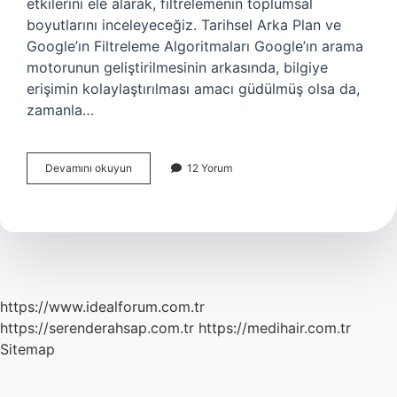
etkilerini ele alarak, filtrelemenin toplumsal
boyutlarını inceleyeceğiz. Tarihsel Arka Plan ve
Google’ın Filtreleme Algoritmaları Google’ın arama
motorunun geliştirilmesinin arkasında, bilgiye
erişimin kolaylaştırılması amacı güdülmüş olsa da,
zamanla…
Google’da
Devamını okuyun
12 Yorum
filtreleme
nasıl
yapılır
?
https://www.idealforum.com.tr
https://serenderahsap.com.tr
https://medihair.com.tr
Sitemap