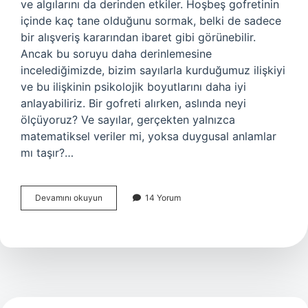
ve algılarını da derinden etkiler. Hoşbeş gofretinin
içinde kaç tane olduğunu sormak, belki de sadece
bir alışveriş kararından ibaret gibi görünebilir.
Ancak bu soruyu daha derinlemesine
incelediğimizde, bizim sayılarla kurduğumuz ilişkiyi
ve bu ilişkinin psikolojik boyutlarını daha iyi
anlayabiliriz. Bir gofreti alırken, aslında neyi
ölçüyoruz? Ve sayılar, gerçekten yalnızca
matematiksel veriler mi, yoksa duygusal anlamlar
mı taşır?…
Hoşbeş
Devamını okuyun
14 Yorum
gofret
içinde
kaç
tane
var
?