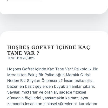
düşünmek
ne
demek
?
HOŞBEŞ GOFRET IÇINDE KAÇ
TANE VAR ?
Tarih: Ekim 26, 2025
Hoşbeş Gofret İçinde Kaç Tane Var? Psikolojik Bir
Mercekten Bakış Bir Psikoloğun Meraklı Girişi:
Neden Biz Sayıları Önemseriz? İnsan psikolojisi,
bazen en basit şeylerden büyük anlamlar çıkarır.
Sayılar, miktarlar ve oranlar, sadece fiziksel
dünyanın ölçülerini yansıtmakla kalmaz; aynı
zamanda insanların zihinsel süreçlerini, kararlarını