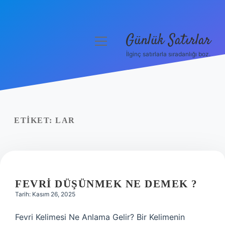
Günlük Satırlar
menüyü
aç
İlginç satırlarla sıradanlığı boz.
Anasayfa
Gizlilik Politikası
Yasal Uyarı
ETIKET:
LAR
Hakkımızda
FEVRI DÜŞÜNMEK NE DEMEK ?
Tarih: Kasım 26, 2025
Fevri Kelimesi Ne Anlama Gelir? Bir Kelimenin