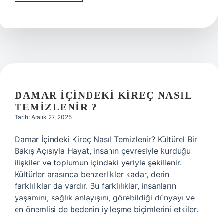
alanda
yeni
bir
yol
yöntem
başlatmak
nedir
?
DAMAR IÇINDEKI KIREÇ NASIL
TEMIZLENIR ?
Tarih: Aralık 27, 2025
Damar İçindeki Kireç Nasıl Temizlenir? Kültürel Bir
Bakış Açısıyla Hayat, insanın çevresiyle kurduğu
ilişkiler ve toplumun içindeki yeriyle şekillenir.
Kültürler arasında benzerlikler kadar, derin
farklılıklar da vardır. Bu farklılıklar, insanların
yaşamını, sağlık anlayışını, görebildiği dünyayı ve
en önemlisi de bedenin iyileşme biçimlerini etkiler.