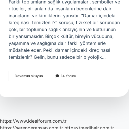
Farklı toplumların sağlık uygulamaları, semboller ve
ritüeller, bir anlamda insanların bedenlerine dair
inançlarını ve kimliklerini yansıtır. “Damar içindeki
kireç nasıl temizlenir?” sorusu, fiziksel bir sorundan
çok, bir toplumun sağlık anlayışının ve kültürünün
bir yansımasıdır. Birçok kültür, bireyin vücuduna,
yaşamına ve sağlığına dair farklı yöntemlerle
müdahale eder. Peki, damar içindeki kireç nasıl
temizlenir? Gelin, bunu sadece bir biyolojik…
Damar
Devamını okuyun
14 Yorum
içindeki
kireç
nasıl
temizlenir
?
https://www.idealforum.com.tr
https://serenderahsap.com.tr
https://medihair.com.tr