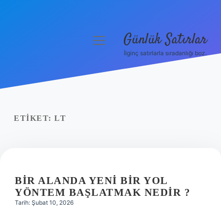
Günlük Satırlar
menüyü
aç
İlginç satırlarla sıradanlığı boz.
Anasayfa
Gizlilik Politikası
Yasal Uyarı
ETIKET:
LT
Hakkımızda
BIR ALANDA YENI BIR YOL
YÖNTEM BAŞLATMAK NEDIR ?
Tarih: Şubat 10, 2026