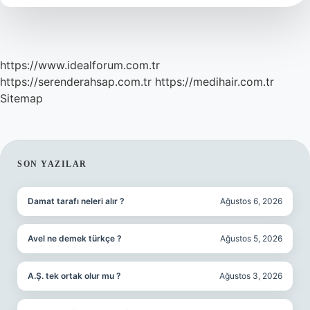
öz
?
https://www.idealforum.com.tr
https://serenderahsap.com.tr
https://medihair.com.tr
Sitemap
SIDEBAR
SON YAZILAR
Damat tarafı neleri alır ?
Ağustos 6, 2026
Avel ne demek türkçe ?
Ağustos 5, 2026
A.Ş. tek ortak olur mu ?
Ağustos 3, 2026