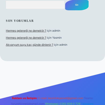
Arama
SON YORUMLAR
Hermes geleneği ne demektir ?
için
admin
Hermes geleneği ne demektir ?
için
Yasmin
Akvaryum suyu kaç günde dinlenir ?
için
admin
casino güncel giriş
Reklam ve İletişim:
E-mail:
backlinkpaneli@gmail.com
Teams:
forumhizmeti@gmail.com
Whatsapp: 0262 606 0 726
Telegram: