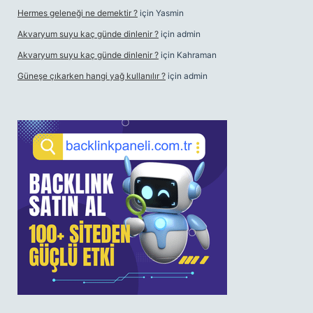
Hermes geleneği ne demektir ?
için
Yasmin
Akvaryum suyu kaç günde dinlenir ?
için
admin
Akvaryum suyu kaç günde dinlenir ?
için
Kahraman
Güneşe çıkarken hangi yağ kullanılır ?
için
admin