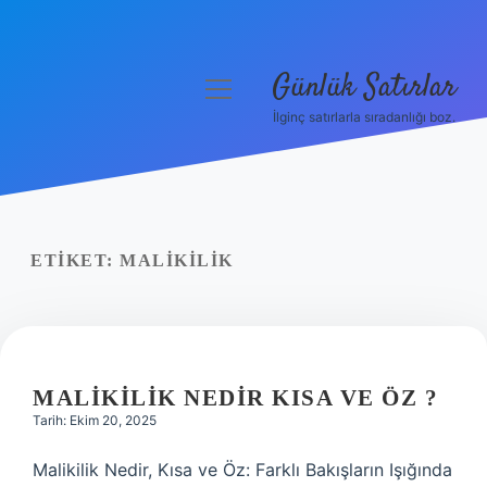
Günlük Satırlar
menüyü
aç
İlginç satırlarla sıradanlığı boz.
Anasayfa
Gizlilik Politikası
Yasal Uyarı
ETIKET:
MALIKILIK
Hakkımızda
MALIKILIK NEDIR KISA VE ÖZ ?
Tarih: Ekim 20, 2025
Malikilik Nedir, Kısa ve Öz: Farklı Bakışların Işığında