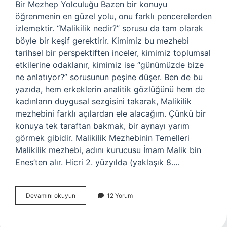
Bir Mezhep Yolculuğu Bazen bir konuyu
öğrenmenin en güzel yolu, onu farklı pencerelerden
izlemektir. “Malikilik nedir?” sorusu da tam olarak
böyle bir keşif gerektirir. Kimimiz bu mezhebi
tarihsel bir perspektiften inceler, kimimiz toplumsal
etkilerine odaklanır, kimimiz ise “günümüzde bize
ne anlatıyor?” sorusunun peşine düşer. Ben de bu
yazıda, hem erkeklerin analitik gözlüğünü hem de
kadınların duygusal sezgisini takarak, Malikilik
mezhebini farklı açılardan ele alacağım. Çünkü bir
konuya tek taraftan bakmak, bir aynayı yarım
görmek gibidir. Malikilik Mezhebinin Temelleri
Malikilik mezhebi, adını kurucusu İmam Malik bin
Enes’ten alır. Hicri 2. yüzyılda (yaklaşık 8.…
Malikilik
Devamını okuyun
12 Yorum
nedir
kısa
ve