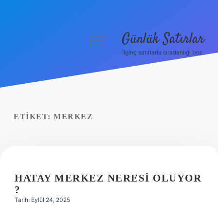
Günlük Satırlar
menüyü
aç
İlginç satırlarla sıradanlığı boz.
Anasayfa
Gizlilik Politikası
Yasal Uyarı
ETIKET:
MERKEZ
Hakkımızda
HATAY MERKEZ NERESI OLUYOR
?
Tarih: Eylül 24, 2025