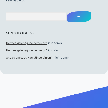
kaldırılacaktır.
Arama
SON YORUMLAR
Hermes geleneği ne demektir ?
için
admin
Hermes geleneği ne demektir ?
için
Yasmin
Akvaryum suyu kaç günde dinlenir ?
için
admin
ino güncel giriş