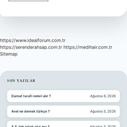
merkez
neresi
oluyor
?
https://www.idealforum.com.tr
https://serenderahsap.com.tr
https://medihair.com.tr
Sitemap
SIDEBAR
SON YAZILAR
Damat tarafı neleri alır ?
Ağustos 6, 2026
Avel ne demek türkçe ?
Ağustos 5, 2026
A.Ş. tek ortak olur mu ?
Ağustos 3, 2026