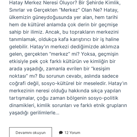
Hatay Merkez Neresi Oluyor? Bir Şehirde Kimlik,
Sınırlar ve Gerçekten “Merkez” Olan Ne? Hatay,
ülkemizin güneydoğusunda yer alan, hem tarihi
hem de kültürel anlamda çok derin bir geçmişe
sahip bir ilimiz. Ancak, bu toprakların merkezini
tanımlamak, oldukça kafa karıştırıcı bir iş haline
gelebilir. Hatay’ın merkezi dediğimizde aklımıza
gelen, gerçekten “merkez” mi? Yoksa, geçmişin
etkisiyle pek çok farklı kültürün ve kimliğin bir
arada yaşadığı, zamanla evrilen bir “kesişim
noktası” mı? Bu sorunun cevabı, aslında sadece
coğrafi değil, sosyo-kültürel bir meseledir. Hatay’ın
merkezinin neresi olduğu hakkında sıkça yapılan
tartışmalar, çoğu zaman bölgenin sosyo-politik
dinamikleri, kimlik sorunları ve farklı etnik grupların
yaşadığı gerilimlerle…
Hatay
Devamını okuyun
12 Yorum