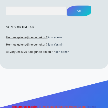
Arama
SON YORUMLAR
Hermes geleneği ne demektir ?
için
admin
Hermes geleneği ne demektir ?
için
Yasmin
Akvaryum suyu kaç günde dinlenir ?
için
admin
üncel giriş
Reklam ve İletişim:
E-mail:
backlinkpaneli@gmail.com
Teams: