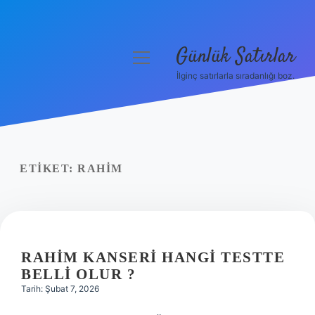
Günlük Satırlar
menüyü
aç
İlginç satırlarla sıradanlığı boz.
Anasayfa
Gizlilik Politikası
Yasal Uyarı
ETIKET:
RAHIM
Hakkımızda
RAHIM KANSERI HANGI TESTTE
BELLI OLUR ?
Tarih: Şubat 7, 2026