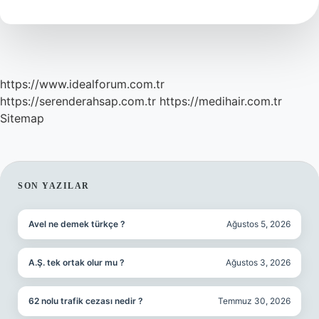
testte
belli
olur
?
https://www.idealforum.com.tr
https://serenderahsap.com.tr
https://medihair.com.tr
Sitemap
SIDEBAR
SON YAZILAR
Avel ne demek türkçe ?
Ağustos 5, 2026
A.Ş. tek ortak olur mu ?
Ağustos 3, 2026
62 nolu trafik cezası nedir ?
Temmuz 30, 2026