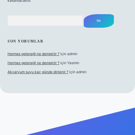
kaldırılacaktır.
Arama
SON YORUMLAR
Hermes geleneği ne demektir ?
için
admin
Hermes geleneği ne demektir ?
için
Yasmin
Akvaryum suyu kaç günde dinlenir ?
için
admin
ino güncel giriş