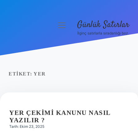
Günlük Satırlar
menüyü
aç
İlginç satırlarla sıradanlığı boz.
Anasayfa
Gizlilik Politikası
Yasal Uyarı
ETIKET:
YER
Hakkımızda
YER ÇEKIMI KANUNU NASIL
YAZILIR ?
Tarih: Ekim 23, 2025