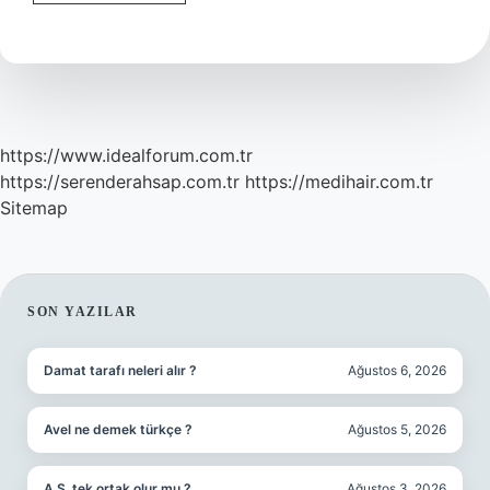
çekimi
kanunu
nasıl
yazılır
?
https://www.idealforum.com.tr
https://serenderahsap.com.tr
https://medihair.com.tr
Sitemap
SIDEBAR
SON YAZILAR
Damat tarafı neleri alır ?
Ağustos 6, 2026
Avel ne demek türkçe ?
Ağustos 5, 2026
A.Ş. tek ortak olur mu ?
Ağustos 3, 2026