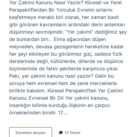
Yer Çekimi Kanunu Nasıl Yazılır? Küresel ve Yerel
Perspektiflerden Bir Yolculuk Evrenin sırlarını
keşfetmeye meraklı biri olarak, her zaman basit
gibi görünen kavramların ardındaki derin anlamları
düşünmeyi sevmişimdir. “Yer çekimi” dediğimiz şey
de bunlardan biri… Elma ağacından düşen
meyveden, devasa gezegenlerin hareketine kadar
her şeyi etkileyen bu görünmez güç, sadece fizik
derslerinde değil, kültürlerde, dillerde ve düşünce
biçimlerinde de farklı şekillerde karşımıza çıkar.
Peki, yer çekimi kanunu nasıl yazılır? Gelin bu
soruya hem evrensel hem de yerel merceklerle
birlikte bakalım. Küresel Perspektiften Yer Çekimi
Kanunu: Evrensel Bir Dil Yer çekimi kanunu,
insanlığın bilimle kurduğu ilişkinin en çarpıcı
örneklerinden biridir. 17.…
Yer
Devamını okuyun
12 Yorum