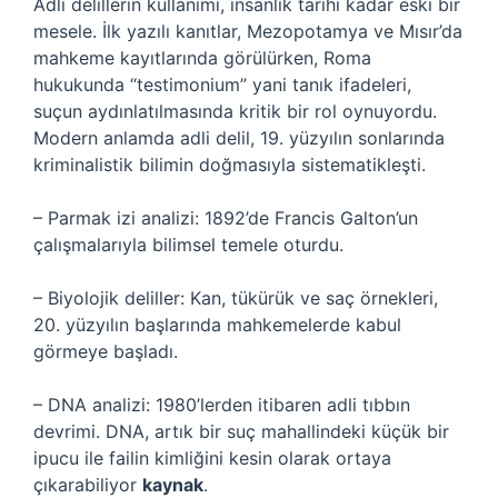
Adli delillerin kullanımı, insanlık tarihi kadar eski bir
mesele. İlk yazılı kanıtlar, Mezopotamya ve Mısır’da
mahkeme kayıtlarında görülürken, Roma
hukukunda “testimonium” yani tanık ifadeleri,
suçun aydınlatılmasında kritik bir rol oynuyordu.
Modern anlamda adli delil, 19. yüzyılın sonlarında
kriminalistik bilimin doğmasıyla sistematikleşti.
– Parmak izi analizi: 1892’de Francis Galton’un
çalışmalarıyla bilimsel temele oturdu.
– Biyolojik deliller: Kan, tükürük ve saç örnekleri,
20. yüzyılın başlarında mahkemelerde kabul
görmeye başladı.
– DNA analizi: 1980’lerden itibaren adli tıbbın
devrimi. DNA, artık bir suç mahallindeki küçük bir
ipucu ile failin kimliğini kesin olarak ortaya
çıkarabiliyor
kaynak
.