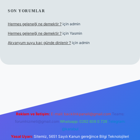
SON YORUMLAR
Hermes geleneği ne demektir ?
için
admin
Hermes geleneği ne demektir ?
için
Yasmin
Akvaryum suyu kaç günde dinlenir ?
için
admin
l giriş
Reklam ve İletişim:
E-mail:
backlinkpaneli@gmail.com
Teams:
forumhizmeti@gmail.com
Whatsapp: 0262 606 0 726
Telegram:
@karabul
Yasal Uyarı:
Sitemiz, 5651 Sayılı Kanun gereğince Bilgi Teknolojileri