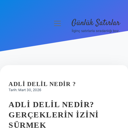
Günlük Satırlar
menüyü
aç
İlginç satırlarla sıradanlığı boz.
Anasayfa
Gizlilik Politikası
Yasal Uyarı
Hakkımızda
ADLI DELIL NEDIR ?
Tarih: Mart 30, 2026
ADLI DELIL NEDIR?
GERÇEKLERIN İZINI
SÜRMEK