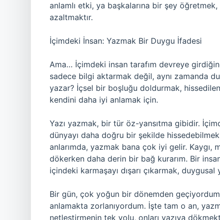
anlamlı etki, ya başkalarına bir şey öğretmek,
azaltmaktır.
İçimdeki İnsan: Yazmak Bir Duygu İfadesi
Ama… İçimdeki insan tarafım devreye girdiği
sadece bilgi aktarmak değil, aynı zamanda duy
yazar? İçsel bir boşluğu doldurmak, hissedil
kendini daha iyi anlamak için.
Yazı yazmak, bir tür öz-yansıtma gibidir. İçim
dünyayı daha doğru bir şekilde hissedebilmek 
anlarımda, yazmak bana çok iyi gelir. Kaygı, 
dökerken daha derin bir bağ kurarım. Bir insa
içindeki karmaşayı dışarı çıkarmak, duygusal y
Bir gün, çok yoğun bir dönemden geçiyordum. 
anlamakta zorlanıyordum. İşte tam o an, yazma
netleştirmenin tek yolu, onları yazıya dökmekt