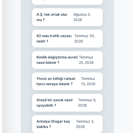
A.Ş. tek ortak olur
Ağustos 3,
mu ?
2026
62 nolu trafik cezası
Temmuz 30,
nedir ?
2026
Kimlik değiştirme ücreti
Temmuz
nasıl ödenir ?
25, 2026
Yivsiz av tüfeği ruhsat
Temmuz
harcı nereye ödenir ?
15, 2026
Ateşli bir çocuk nasıl
Temmuz 9,
uyuyabilir ?
2026
Antalya Otogar kaç
Temmuz 3,
dakika ?
2026