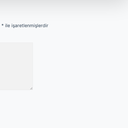
r
*
ile işaretlenmişlerdir