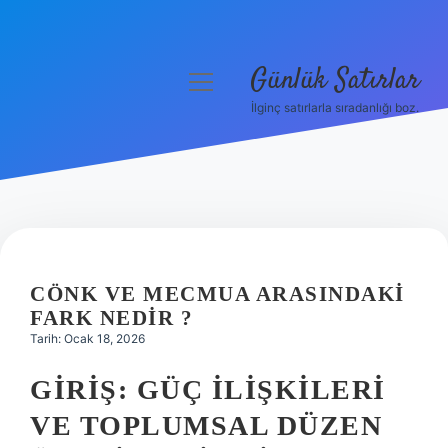
Günlük Satırlar
menüyü
aç
İlginç satırlarla sıradanlığı boz.
Anasayfa
Gizlilik Politikası
Yasal Uyarı
Hakkımızda
CÖNK VE MECMUA ARASINDAKI
FARK NEDIR ?
Tarih: Ocak 18, 2026
GIRIŞ: GÜÇ İLIŞKILERI
VE TOPLUMSAL DÜZEN