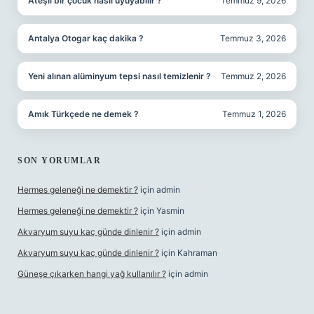
Ateşli bir çocuk nasıl uyuyabilir ?
Temmuz 9, 2026
Antalya Otogar kaç dakika ?
Temmuz 3, 2026
Yeni alınan alüminyum tepsi nasıl temizlenir ?
Temmuz 2, 2026
Amık Türkçede ne demek ?
Temmuz 1, 2026
SON YORUMLAR
Hermes geleneği ne demektir ?
için
admin
Hermes geleneği ne demektir ?
için
Yasmin
Akvaryum suyu kaç günde dinlenir ?
için
admin
Akvaryum suyu kaç günde dinlenir ?
için
Kahraman
Güneşe çıkarken hangi yağ kullanılır ?
için
admin