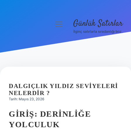
Günlük Satırlar
menüyü
aç
İlginç satırlarla sıradanlığı boz.
Anasayfa
Gizlilik Politikası
Yasal Uyarı
Hakkımızda
DALGIÇLIK YILDIZ SEVIYELERI
NELERDIR ?
Tarih: Mayıs 23, 2026
GIRIŞ: DERINLIĞE
YOLCULUK