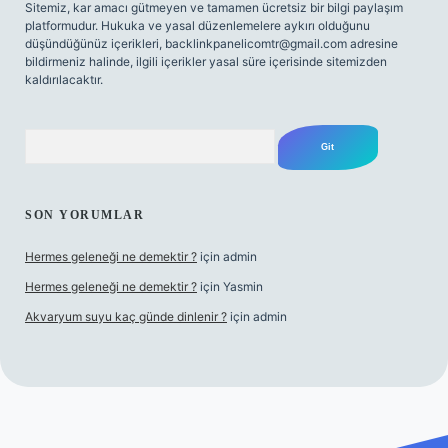
Sitemiz, kar amacı gütmeyen ve tamamen ücretsiz bir bilgi paylaşım
platformudur. Hukuka ve yasal düzenlemelere aykırı olduğunu
düşündüğünüz içerikleri,
backlinkpanelicomtr@gmail.com
adresine
bildirmeniz halinde, ilgili içerikler yasal süre içerisinde sitemizden
kaldırılacaktır.
Arama
SON YORUMLAR
Hermes geleneği ne demektir ?
için
admin
Hermes geleneği ne demektir ?
için
Yasmin
Akvaryum suyu kaç günde dinlenir ?
için
admin
iriş