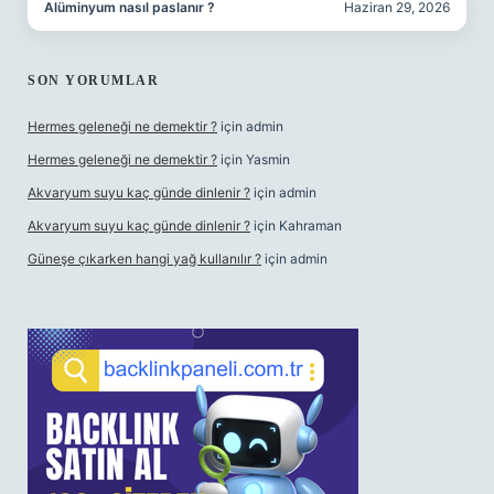
Alüminyum nasıl paslanır ?
Haziran 29, 2026
SON YORUMLAR
Hermes geleneği ne demektir ?
için
admin
Hermes geleneği ne demektir ?
için
Yasmin
Akvaryum suyu kaç günde dinlenir ?
için
admin
Akvaryum suyu kaç günde dinlenir ?
için
Kahraman
Güneşe çıkarken hangi yağ kullanılır ?
için
admin