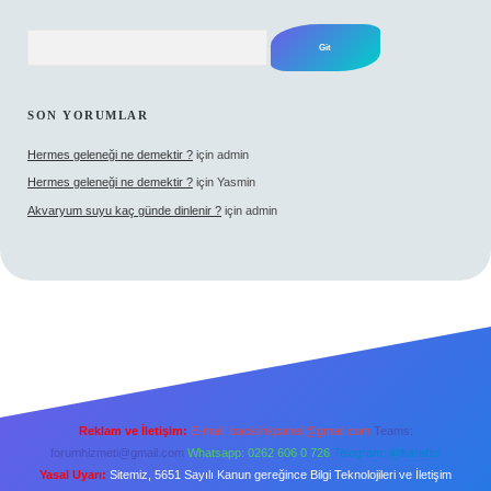
Arama
SON YORUMLAR
Hermes geleneği ne demektir ?
için
admin
Hermes geleneği ne demektir ?
için
Yasmin
Akvaryum suyu kaç günde dinlenir ?
için
admin
Reklam ve İletişim:
E-mail:
backlinkpaneli@gmail.com
Teams:
forumhizmeti@gmail.com
Whatsapp: 0262 606 0 726
Telegram: @karabul
Yasal Uyarı:
Sitemiz, 5651 Sayılı Kanun gereğince Bilgi Teknolojileri ve İletişim