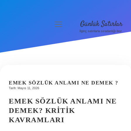
Günlük Satırlar
menüyü
aç
İlginç satırlarla sıradanlığı boz.
Anasayfa
Gizlilik Politikası
Yasal Uyarı
Hakkımızda
EMEK SÖZLÜK ANLAMI NE DEMEK ?
Tarih: Mayıs 11, 2026
EMEK SÖZLÜK ANLAMI NE
DEMEK? KRITIK
KAVRAMLARI