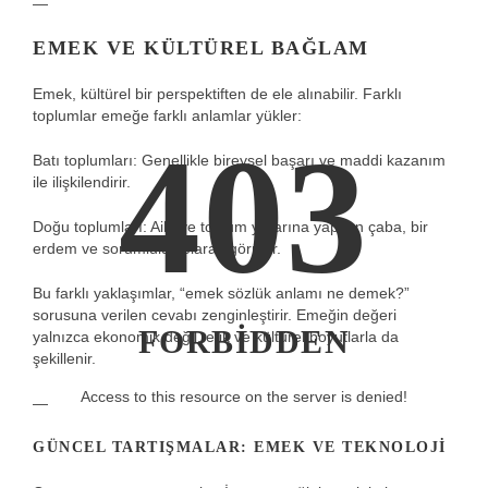
—
EMEK VE KÜLTÜREL BAĞLAM
Emek, kültürel bir perspektiften de ele alınabilir. Farklı
toplumlar emeğe farklı anlamlar yükler:
403
Batı toplumları: Genellikle bireysel başarı ve maddi kazanım
ile ilişkilendirir.
Doğu toplumları: Aile ve toplum yararına yapılan çaba, bir
erdem ve sorumluluk olarak görülür.
Bu farklı yaklaşımlar, “emek sözlük anlamı ne demek?”
sorusuna verilen cevabı zenginleştirir. Emeğin değeri
FORBIDDEN
yalnızca ekonomik değil, etik ve kültürel boyutlarla da
şekillenir.
Access to this resource on the server is denied!
—
GÜNCEL TARTIŞMALAR: EMEK VE TEKNOLOJI