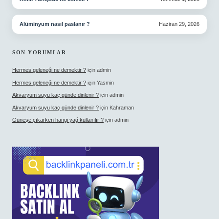
Alüminyum nasıl paslanır ?
Haziran 29, 2026
SON YORUMLAR
Hermes geleneği ne demektir ?
için
admin
Hermes geleneği ne demektir ?
için
Yasmin
Akvaryum suyu kaç günde dinlenir ?
için
admin
Akvaryum suyu kaç günde dinlenir ?
için
Kahraman
Güneşe çıkarken hangi yağ kullanılır ?
için
admin