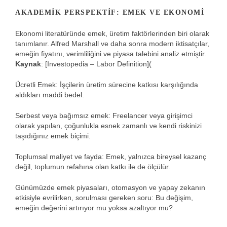
AKADEMIK PERSPEKTIF: EMEK VE EKONOMI
Ekonomi literatüründe emek, üretim faktörlerinden biri olarak
tanımlanır. Alfred Marshall ve daha sonra modern iktisatçılar,
emeğin fiyatını, verimliliğini ve piyasa talebini analiz etmiştir.
Kaynak
: [Investopedia – Labor Definition](
Ücretli Emek: İşçilerin üretim sürecine katkısı karşılığında
aldıkları maddi bedel.
Serbest veya bağımsız emek: Freelancer veya girişimci
olarak yapılan, çoğunlukla esnek zamanlı ve kendi riskinizi
taşıdığınız emek biçimi.
Toplumsal maliyet ve fayda: Emek, yalnızca bireysel kazanç
değil, toplumun refahına olan katkı ile de ölçülür.
Günümüzde emek piyasaları, otomasyon ve yapay zekanın
etkisiyle evrilirken, sorulması gereken soru: Bu değişim,
emeğin değerini artırıyor mu yoksa azaltıyor mu?