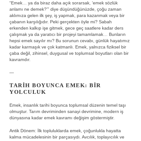
“Emek… ya da biraz daha açık sorarsak, ‘emek sözlük
anlamı ne demek?’” diye düşündüğünüzde, çoğu zaman
aklımıza gelen ilk şey, iş yapmak, para kazanmak veya bir
çabanın karşılığıdır. Peki gerçekten öyle mi? Sabah
erkenden kalkıp işe gitmek, gece geç saatlere kadar ders
çalışmak ya da yaratıcı bir projeyi tamamlamak… Bunların
hepsi emek sayılır mı? Bu sorunun cevabı, günlük hayatımız
kadar karmaşık ve çok katmanlı. Emek, yalnızca fiziksel bir
çaba değil, zihinsel, duygusal ve toplumsal boyutları olan bir
kavramdır.
—
TARIH BOYUNCA EMEK: BIR
YOLCULUK
Emek, insanlık tarihi boyunca toplumsal düzenin temel taşı
olmuştur. Tarım devriminden sanayi devrimine, modern iş
dünyasına kadar emek kavramı değişim göstermiştir.
Antik Dönem: İlk topluluklarda emek, çoğunlukla hayatta
kalma mücadelesinin bir parçasıydı. Avcılık, toplayıcılık ve