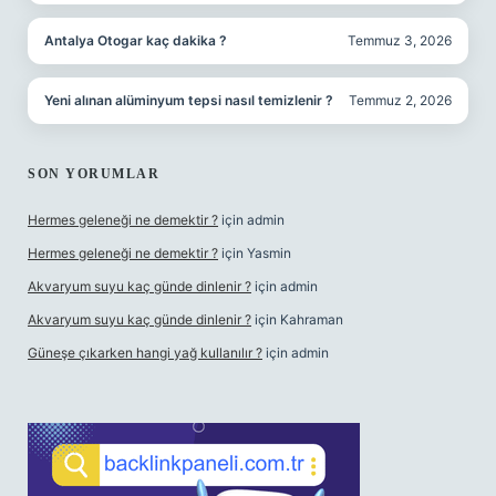
Antalya Otogar kaç dakika ?
Temmuz 3, 2026
Yeni alınan alüminyum tepsi nasıl temizlenir ?
Temmuz 2, 2026
SON YORUMLAR
Hermes geleneği ne demektir ?
için
admin
Hermes geleneği ne demektir ?
için
Yasmin
Akvaryum suyu kaç günde dinlenir ?
için
admin
Akvaryum suyu kaç günde dinlenir ?
için
Kahraman
Güneşe çıkarken hangi yağ kullanılır ?
için
admin