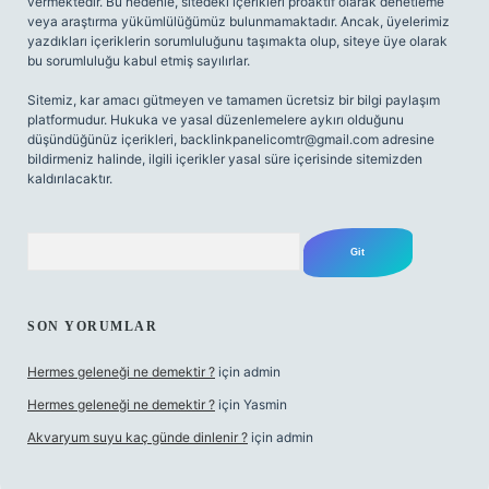
vermektedir. Bu nedenle, sitedeki içerikleri proaktif olarak denetleme
veya araştırma yükümlülüğümüz bulunmamaktadır. Ancak, üyelerimiz
yazdıkları içeriklerin sorumluluğunu taşımakta olup, siteye üye olarak
bu sorumluluğu kabul etmiş sayılırlar.
Sitemiz, kar amacı gütmeyen ve tamamen ücretsiz bir bilgi paylaşım
platformudur. Hukuka ve yasal düzenlemelere aykırı olduğunu
düşündüğünüz içerikleri,
backlinkpanelicomtr@gmail.com
adresine
bildirmeniz halinde, ilgili içerikler yasal süre içerisinde sitemizden
kaldırılacaktır.
Arama
SON YORUMLAR
Hermes geleneği ne demektir ?
için
admin
Hermes geleneği ne demektir ?
için
Yasmin
Akvaryum suyu kaç günde dinlenir ?
için
admin