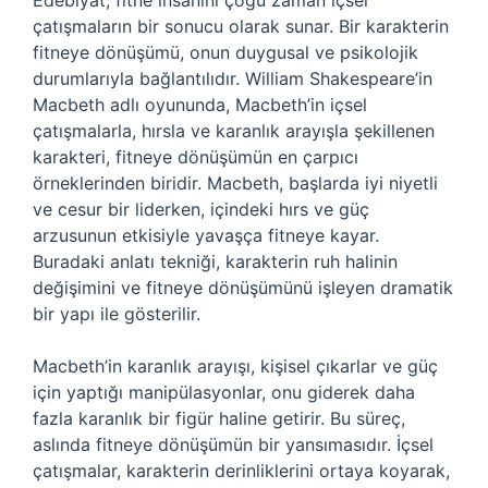
Edebiyat, fitne insanını çoğu zaman içsel
çatışmaların bir sonucu olarak sunar. Bir karakterin
fitneye dönüşümü, onun duygusal ve psikolojik
durumlarıyla bağlantılıdır. William Shakespeare’in
Macbeth adlı oyununda, Macbeth’in içsel
çatışmalarla, hırsla ve karanlık arayışla şekillenen
karakteri, fitneye dönüşümün en çarpıcı
örneklerinden biridir. Macbeth, başlarda iyi niyetli
ve cesur bir liderken, içindeki hırs ve güç
arzusunun etkisiyle yavaşça fitneye kayar.
Buradaki anlatı tekniği, karakterin ruh halinin
değişimini ve fitneye dönüşümünü işleyen dramatik
bir yapı ile gösterilir.
Macbeth’in karanlık arayışı, kişisel çıkarlar ve güç
için yaptığı manipülasyonlar, onu giderek daha
fazla karanlık bir figür haline getirir. Bu süreç,
aslında fitneye dönüşümün bir yansımasıdır. İçsel
çatışmalar, karakterin derinliklerini ortaya koyarak,