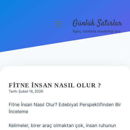
Günlük Satırlar
menüyü
aç
İlginç satırlarla sıradanlığı boz.
Anasayfa
Gizlilik Politikası
Yasal Uyarı
Hakkımızda
FITNE INSAN NASIL OLUR ?
Tarih: Şubat 16, 2026
Fitne İnsan Nasıl Olur? Edebiyat Perspektifinden Bir
İnceleme
Kelimeler, birer araç olmaktan çok, insan ruhunun