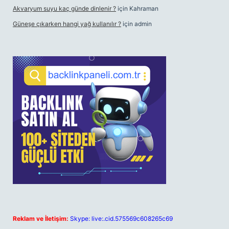
Akvaryum suyu kaç günde dinlenir ?
için
Kahraman
Güneşe çıkarken hangi yağ kullanılır ?
için
admin
Reklam ve İletişim:
Skype: live:.cid.575569c608265c69