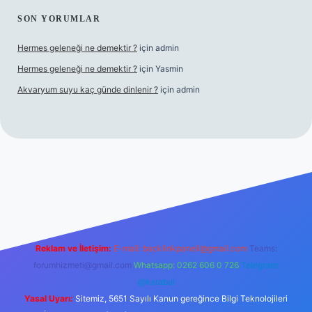
SON YORUMLAR
Hermes geleneği ne demektir ?
için
admin
Hermes geleneği ne demektir ?
için
Yasmin
Akvaryum suyu kaç günde dinlenir ?
için
admin
 giriş
Reklam ve İletişim:
E-mail:
backlinkpaneli@gmail.com
Teams:
forumhizmeti@gmail.com
Whatsapp: 0262 606 0 726
Telegram:
@karabul
Yasal Uyarı:
Sitemiz, 5651 Sayılı Kanun gereğince Bilgi Teknolojileri