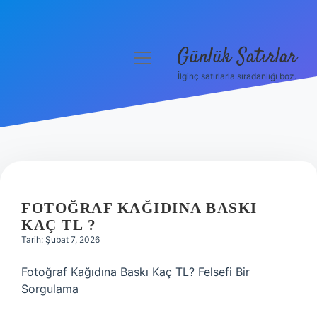
Günlük Satırlar
menüyü
aç
İlginç satırlarla sıradanlığı boz.
Anasayfa
Gizlilik Politikası
Yasal Uyarı
Hakkımızda
FOTOĞRAF KAĞIDINA BASKI
KAÇ TL ?
Tarih: Şubat 7, 2026
Fotoğraf Kağıdına Baskı Kaç TL? Felsefi Bir
Sorgulama