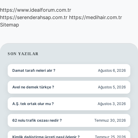
https://www.idealforum.com.tr
https://serenderahsap.com.tr
https://medihair.com.tr
Sitemap
SIDEBAR
SON YAZILAR
Damat tarafı neleri alır ?
Ağustos 6, 2026
Avel ne demek türkçe ?
Ağustos 5, 2026
A.Ş. tek ortak olur mu ?
Ağustos 3, 2026
62 nolu trafik cezası nedir ?
Temmuz 30, 2026
Kimlik değiştirme ücreti nasıl ödenir ?
Temmuz 25, 2026