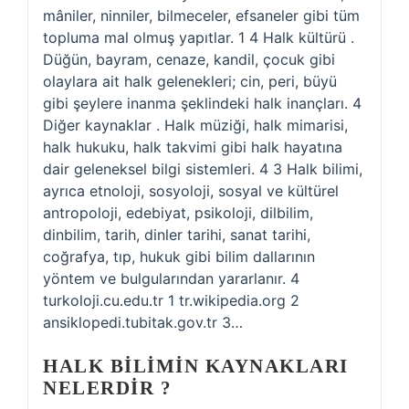
mâniler, ninniler, bilmeceler, efsaneler gibi tüm
topluma mal olmuş yapıtlar. 1 4 Halk kültürü .
Düğün, bayram, cenaze, kandil, çocuk gibi
olaylara ait halk gelenekleri; cin, peri, büyü
gibi şeylere inanma şeklindeki halk inançları. 4
Diğer kaynaklar . Halk müziği, halk mimarisi,
halk hukuku, halk takvimi gibi halk hayatına
dair geleneksel bilgi sistemleri. 4 3 Halk bilimi,
ayrıca etnoloji, sosyoloji, sosyal ve kültürel
antropoloji, edebiyat, psikoloji, dilbilim,
dinbilim, tarih, dinler tarihi, sanat tarihi,
coğrafya, tıp, hukuk gibi bilim dallarının
yöntem ve bulgularından yararlanır. 4
turkoloji.cu.edu.tr 1 tr.wikipedia.org 2
ansiklopedi.tubitak.gov.tr 3…
HALK BILIMIN KAYNAKLARI
NELERDIR ?