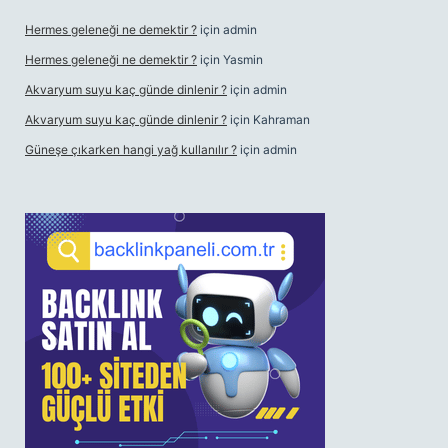
Hermes geleneği ne demektir ?
için
admin
Hermes geleneği ne demektir ?
için
Yasmin
Akvaryum suyu kaç günde dinlenir ?
için
admin
Akvaryum suyu kaç günde dinlenir ?
için
Kahraman
Güneşe çıkarken hangi yağ kullanılır ?
için
admin