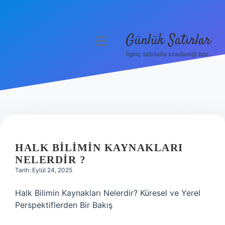
Günlük Satırlar
menüyü
aç
İlginç satırlarla sıradanlığı boz.
Anasayfa
Gizlilik Politikası
Yasal Uyarı
Hakkımızda
HALK BILIMIN KAYNAKLARI
NELERDIR ?
Tarih: Eylül 24, 2025
Halk Bilimin Kaynakları Nelerdir? Küresel ve Yerel
Perspektiflerden Bir Bakış