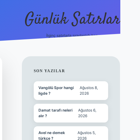
Günlük Satırlar
İlginç satırlarla sıradanlığı boz.
vdcasino güncel giriş
SIDEBAR
SON YAZILAR
Vangölü Spor hangi
Ağustos 8,
ligde ?
2026
Damat tarafı neleri
Ağustos 6,
alır ?
2026
Avel ne demek
Ağustos 5,
türkçe ?
2026