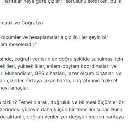
, “Haritalar neye göre çizilir?” sorusunu sorarken, bu iki
tematik ve Coğrafya
ölçümler ve hesaplamalarla çizilir. Her şeyin bir
ilim meselesidir.”
sinde, coğrafi verilerin en doğru şekilde sunulması için
ekilleri, yükseklikler, enlem-boylam koordinatları ve
ır. Mühendisler, GPS cihazları, lazer ölçüm cihazları ve
ları çizerler. Ortaya çıkan harita, coğrafyanın fiziksel
mayı amaçlar.
 çizilir? Temel olarak, doğruluk ve bilimsel ölçümler ön
a üzerindeki yüzeyin daha küçük bir temsilini sunar. Buna
e aktarılır, coğrafi veriler yer değiştirilmeden haritaya