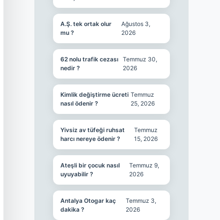
A.Ş. tek ortak olur
Ağustos 3,
mu ?
2026
62 nolu trafik cezası
Temmuz 30,
nedir ?
2026
Kimlik değiştirme ücreti
Temmuz
nasıl ödenir ?
25, 2026
Yivsiz av tüfeği ruhsat
Temmuz
harcı nereye ödenir ?
15, 2026
Ateşli bir çocuk nasıl
Temmuz 9,
uyuyabilir ?
2026
Antalya Otogar kaç
Temmuz 3,
dakika ?
2026