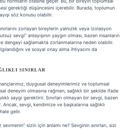
” bu normların ötesine geçer. Bu, bir bireyin toplumsal
vmesi gerektiği düşüncesini içerebilir. Burada, toplumun
ayışı söz konusu olabilir.
ınırlarını zorlayan bireylerin yalnızlık veya izolasyon
utsuz sevgi” anlayışının yaygın olması, bazen insanların
 ve dengeyi sağlamakta zorlanmalarına neden olabilir.
algılandığını ve sosyal onay alma ihtiyacını da
ĞLIKLI SINIRLAR
inançlarımız, duygusal deneyimlerimiz ve toplumsal
usal deneyim olmasına rağmen, sağlıklı bir şekilde ifade
lıklı saygı gerektirir. Sınırları olmayan bir sevgi, bazen
r. Ancak, sevgi, kendimize ve başkalarına sağlıklı
hale gelir.
evmenin” sizin için anlamı ne? Sevginin sınırları, sizi