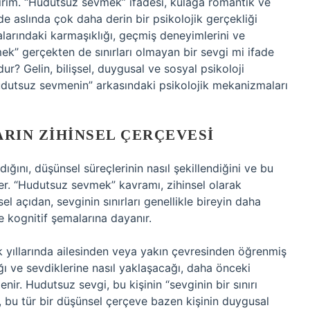
lırım. “Hudutsuz sevmek” ifadesi, kulağa romantik ve
ade aslında çok daha derin bir psikolojik gerçekliği
yalarındaki karmaşıklığı, geçmiş deneyimlerini ve
mek” gerçekten de sınırları olmayan bir sevgi mi ifade
r? Gelin, bilişsel, duygusal ve sosyal psikoloji
udutsuz sevmenin” arkasındaki psikolojik mekanizmaları
LARIN ZIHINSEL ÇERÇEVESI
adığını, düşünsel süreçlerinin nasıl şekillendiğini ve bu
celer. “Hudutsuz sevmek” kavramı, zihinsel olarak
şsel açıdan, sevginin sınırları genellikle bireyin daha
 kognitif şemalarına dayanır.
luk yıllarında ailesinden veya yakın çevresinden öğrenmiş
dığı ve sevdiklerine nasıl yaklaşacağı, daha önceki
llenir. Hudutsuz sevgi, bu kişinin “sevginin bir sınırı
k, bu tür bir düşünsel çerçeve bazen kişinin duygusal