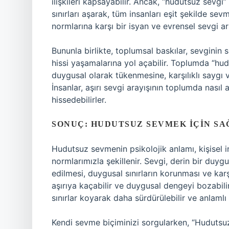
ilişkileri kapsayabilir. Ancak, “hudutsuz sevgi
sınırları aşarak, tüm insanları eşit şekilde se
normlarına karşı bir isyan ve evrensel sevgi ar
Bununla birlikte, toplumsal baskılar, sevginin s
hissi yaşamalarına yol açabilir. Toplumda “hud
duygusal olarak tükenmesine, karşılıklı saygı
İnsanlar, aşırı sevgi arayışının toplumda nasıl 
hissedebilirler.
SONUÇ: HUDUTSUZ SEVMEK İÇIN SA
Hudutsuz sevmenin psikolojik anlamı, kişisel 
normlarımızla şekillenir. Sevgi, derin bir duyg
edilmesi, duygusal sınırların korunması ve karşı
aşırıya kaçabilir ve duygusal dengeyi bozabili
sınırlar koyarak daha sürdürülebilir ve anlamlı 
Kendi sevme biçiminizi sorgularken, “Hudutsuz s