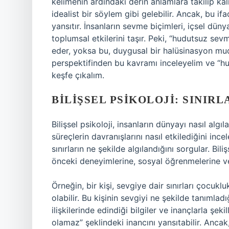
kelimenin ardındaki derin anlamlara takılıp ka
idealist bir söylem gibi gelebilir. Ancak, bu if
yansıtır. İnsanların sevme biçimleri, içsel dün
toplumsal etkilerini taşır. Peki, “hudutsuz sev
eder, yoksa bu, duygusal bir halüsinasyon mudu
perspektifinden bu kavramı inceleyelim ve “h
keşfe çıkalım.
BILIŞSEL PSIKOLOJI: SINIR
Bilişsel psikoloji, insanların dünyayı nasıl algıl
süreçlerin davranışlarını nasıl etkilediğini in
sınırların ne şekilde algılandığını sorgular. Bili
önceki deneyimlerine, sosyal öğrenmelerine ve
Örneğin, bir kişi, sevgiye dair sınırları çocuk
olabilir. Bu kişinin sevgiyi ne şekilde tanımla
ilişkilerinde edindiği bilgiler ve inançlarla şeki
olamaz” şeklindeki inancını yansıtabilir. Anca