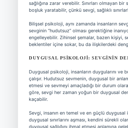
sağlığına zarar verebilir. Sınırları olmayan bir
boşluk yaratabilir, çünkü sevgi, sağlıklı sınırlarl
Bilişsel psikoloji, aynı zamanda insanların sevg
sevginin “hudutsuz” olması gerektiğine inanıyors
engelleyebilir. Zihinsel şemalar, bazen kişiyi, s
beklentiler içine sokar, bu da ilişkilerdeki deng
DUYGUSAL PSIKOLOJI: SEVGININ D
Duygusal psikoloji, insanların duygularını ve b
çalışır. Hudutsuz sevmenin, duygusal bir anlamd
etmesi ve sevmeyi amaçladığı bir durum olarak
göre, sevgi her zaman yoğun bir duygusal dene
kaçabilir.
Sevgi, insanın en temel ve en güçlü duygusal i
duygusal sınırlarını aşması, kendini sürekli ol
duygusal sağlığını ihmal etmesi anlamına gelebi