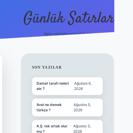
Günlük Satırlar
İlginç satırlarla sıradanlığı boz.
vdcasino güncel g
SIDEBAR
SON YAZILAR
Damat tarafı neleri
Ağustos 6,
alır ?
2026
Avel ne demek
Ağustos 5,
türkçe ?
2026
A.Ş. tek ortak olur
Ağustos 3,
mu ?
2026