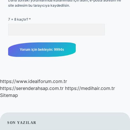
Daha sonraki yorumlarımda kullanılması için adım, e-posta adresim ve
site adresim bu tarayıcıya kaydedilsin.
7 + 8 kaçtır?
*
https://www.idealforum.com.tr
https://serenderahsap.com.tr
https://medihair.com.tr
Sitemap
SIDEBAR
SON YAZILAR