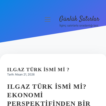
Günlük Satırlar
menüyü
aç
İlginç satırlarla sıradanlığı boz.
Anasayfa
Gizlilik Politikası
Yasal Uyarı
Hakkımızda
ILGAZ TÜRK ISMI MI ?
Tarih: Nisan 21, 2026
ILGAZ TÜRK İSMI MI?
EKONOMI
PERSPEKTIFINDEN BIR