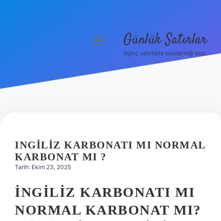
Günlük Satırlar
menüyü
aç
İlginç satırlarla sıradanlığı boz.
Anasayfa
Gizlilik Politikası
Yasal Uyarı
Hakkımızda
INGILIZ KARBONATI MI NORMAL
KARBONAT MI ?
Tarih: Ekim 23, 2025
İNGILIZ KARBONATI MI
NORMAL KARBONAT MI?