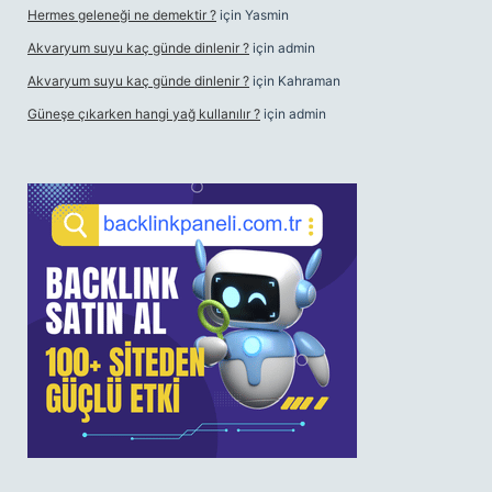
Hermes geleneği ne demektir ?
için
Yasmin
Akvaryum suyu kaç günde dinlenir ?
için
admin
Akvaryum suyu kaç günde dinlenir ?
için
Kahraman
Güneşe çıkarken hangi yağ kullanılır ?
için
admin