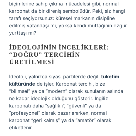
biçimlerine sahip çıkma mücadelesi gibi, normal
karbonat da bir direniş sembolüdür. Peki, siz hangi
tarafı seçiyorsunuz: küresel markanın disipline
edilmiş vatandaşı mı, yoksa kendi mutfağının özgür
yurttaşı mı?
İDEOLOJININ İNCELIKLERI:
“DOĞRU” TERCIHIN
ÜRETILMESI
İdeoloji, yalnızca siyasi partilerde değil,
tüketim
kültüründe
de işler. Karbonat tercihi, bize
“bilimsel” ya da “modern” olarak sunulanın aslında
ne kadar ideolojik olduğunu gösterir. İngiliz
karbonatı daha “sağlıklı”, “güvenli” ya da
“profesyonel” olarak pazarlanırken, normal
karbonat “geri kalmış” ya da “amatör” olarak
etiketlenir.