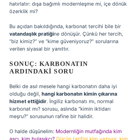
hatırlatır: dışa bağımlı modernleşme mi, içe dönük
özerklik mi?
Bu açıdan bakıldığında, karbonat tercihi bile bir
vatandaşlık pratiği
ne dönüşür. Çünkü her tercih,
“biz kimiz?” ve “kime güveniyoruz?” sorularına
verilen siyasal bir yanıttır.
SONUÇ: KARBONATIN
ARDINDAKI SORU
Belki de asıl mesele hangi karbonatın daha iyi
olduğu değil,
hangi karbonatın kimin çıkarına
hizmet ettiğidir
. İngiliz karbonatı mı, normal
karbonat mı? sorusu, aslında “kimin iktidarı
meşru?” sorusunun rafine bir halidir.
O halde düşünelim:
Modernliğin mutfağında kim
aşçı, kim bulaşıkçı?
Gücün tarifini kim yazıyor, kim