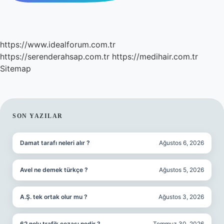
https://www.idealforum.com.tr
https://serenderahsap.com.tr
https://medihair.com.tr
Sitemap
SIDEBAR
SON YAZILAR
Damat tarafı neleri alır ?
Ağustos 6, 2026
Avel ne demek türkçe ?
Ağustos 5, 2026
A.Ş. tek ortak olur mu ?
Ağustos 3, 2026
62 nolu trafik cezası nedir ?
Temmuz 30, 2026