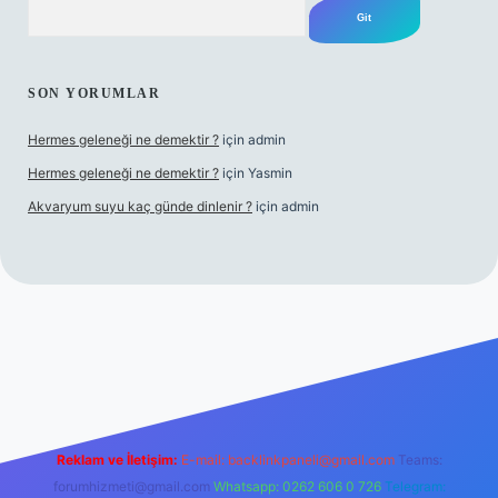
Arama
SON YORUMLAR
Hermes geleneği ne demektir ?
için
admin
Hermes geleneği ne demektir ?
için
Yasmin
Akvaryum suyu kaç günde dinlenir ?
için
admin
ş
Reklam ve İletişim:
E-mail:
backlinkpaneli@gmail.com
Teams:
forumhizmeti@gmail.com
Whatsapp: 0262 606 0 726
Telegram: