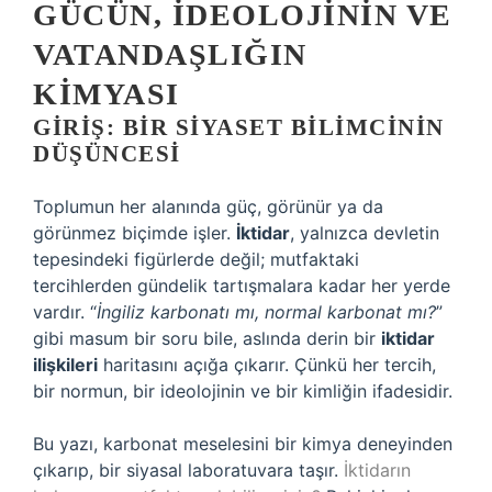
GÜCÜN, İDEOLOJININ VE
VATANDAŞLIĞIN
KIMYASI
GIRIŞ: BIR SIYASET BILIMCININ
DÜŞÜNCESI
Toplumun her alanında güç, görünür ya da
görünmez biçimde işler.
İktidar
, yalnızca devletin
tepesindeki figürlerde değil; mutfaktaki
tercihlerden gündelik tartışmalara kadar her yerde
vardır. “
İngiliz karbonatı mı, normal karbonat mı?
”
gibi masum bir soru bile, aslında derin bir
iktidar
ilişkileri
haritasını açığa çıkarır. Çünkü her tercih,
bir normun, bir ideolojinin ve bir kimliğin ifadesidir.
Bu yazı, karbonat meselesini bir kimya deneyinden
çıkarıp, bir siyasal laboratuvara taşır.
İktidarın