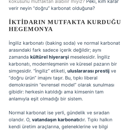
kokusunu mutfaktan alabilir miyiz?
Peki, kim karar
verir neyin “doğru” karbonat olduğuna?
İKTIDARIN MUTFAKTA KURDUĞU
HEGEMONYA
İngiliz karbonatı (baking soda) ve normal karbonat
arasındaki fark sadece içerik değildir; aynı
zamanda
kültürel hiyerarşi
meselesidir. İngiliz
karbonatı, modernleşmenin ve küresel pazarın bir
simgesidir. “İngiliz” etiketi,
uluslararası prestij
ve
“doğru ürün” imajını taşır. Bu, tıpkı liberal
demokrasinin “evrensel model” olarak sunulması
gibidir: herkesin katıldığı ama kimsenin tam
anlamıyla eşit olmadığı bir sistem.
Normal karbonat ise yerli, gündelik ve sıradan
olandır. O,
vatandaşın karbonatı
dır. Tıpkı halkın
kendi üretim araçlarına, geleneklerine ve bilgi