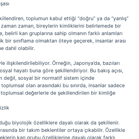
şası
killendiren, toplumun kabul ettiği “doğru” ya da “yanlış”
zaman zaman, bireylerin kimliklerini belirlemede bir
e, belirli kan gruplarına sahip olmanın farklı anlamları
ojik bir sınıflama olmaktan öteye geçerek, insanlar arası
 dahil olabilir.
le ilişkilendirilebiliyor. Örneğin, Japonya’da, bazıları
 sosyal hayatı buna göre şekillendiriyor. Bu bakış açısı,
en değil, sosyal bir normatif sistem içinde
a toplumsal olan arasındaki bu sınırda, insanlar sadece
 toplumsal değerlerle de şekillendirilen bir kimliğe
izlik
duğu biyolojik özelliklere dayalı olarak da şekillenir.
sında bir takım beklentiler ortaya çıkabilir. Özellikle
klerin kan grubu özelliklerine dayalı olarak farklı