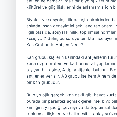
antijen ne demek? Basit bir biyolojik terim ol
kültürel ve güç ilişkilerini de anlamamız için bi
Biyoloji ve sosyoloji, ilk bakışta birbirinden ba
aslında insan deneyimini şekillendiren önemli
ilgili olsa da, sosyal kimlik, toplumsal normlar
kesişiyor? Gelin, bu soruyu birlikte inceleyelim
Kan Grubunda Antijen Nedir?
Kan grubu, kişilerin kanındaki antijenlerin tür
kana özgü protein ve karbonhidrat yapılarının v
taşıyan bir kişide, A tipi antijenler bulunur. B 
antijenler yer alır. AB grubu ise hem A hem de 
bir kan grubudur.
Bu biyolojik gerçek, kan nakli gibi hayat kurt
burada bir parantez açmak gerekirse, biyolojik
kimliğini, yaşadığı çevreyi ya da toplumsal den
toplumsal ilişkileri ve hatta eşitlik anlayışı üze