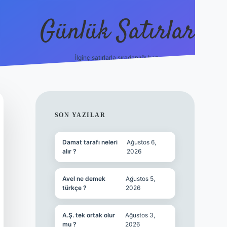
Günlük Satırlar
İlginç satırlarla sıradanlığı boz.
vdcasino günce
SIDEBAR
SON YAZILAR
Damat tarafı neleri
Ağustos 6,
alır ?
2026
Avel ne demek
Ağustos 5,
türkçe ?
2026
A.Ş. tek ortak olur
Ağustos 3,
mu ?
2026