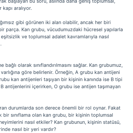
arak başlayan bu soru, aslında daha geniş toplumsal,
r kapı aralıyor.
ğımsız gibi görünen iki alan olabilir, ancak her biri
 bir parça. Kan grubu, vücudumuzdaki hücresel yapılarla
, eşitsizlik ve toplumsal adalet kavramlarıyla nasıl
.
üne bağlı olarak sınıflandırılmasını sağlar. Kan grubumuz,
arlığına göre belirlenir. Örneğin, A grubu kan antijeni
grubu kan antijenleri taşıyan bir kişinin kanında ise B tipi
B antijenlerini içerirken, O grubu ise antijen taşımayan
aran durumlarda son derece önemli bir rol oynar. Fakat
 bir sınıflama olan kan grubu, bir kişinin toplumsal
eyimlerini nasıl etkiler? Kan grubunun, kişinin statüsü,
rinde nasıl bir yeri vardır?