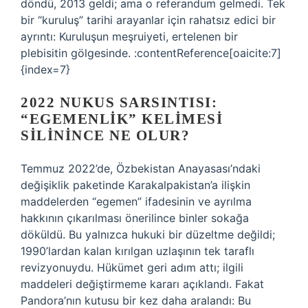
döndü, 2013 geldi; ama o referandum gelmedi. Tek
bir “kuruluş” tarihi arayanlar için rahatsız edici bir
ayrıntı: Kuruluşun meşruiyeti, ertelenen bir
plebisitin gölgesinde. :contentReference[oaicite:7]
{index=7}
2022 NUKUS SARSINTISI:
“EGEMENLIK” KELIMESI
SILININCE NE OLUR?
Temmuz 2022’de, Özbekistan Anayasası’ndaki
değişiklik paketinde Karakalpakistan’a ilişkin
maddelerden “egemen” ifadesinin ve ayrılma
hakkının çıkarılması önerilince binler sokağa
döküldü. Bu yalnızca hukuki bir düzeltme değildi;
1990’lardan kalan kırılgan uzlaşının tek taraflı
revizyonuydu. Hükümet geri adım attı; ilgili
maddeleri değiştirmeme kararı açıklandı. Fakat
Pandora’nın kutusu bir kez daha aralandı: Bu