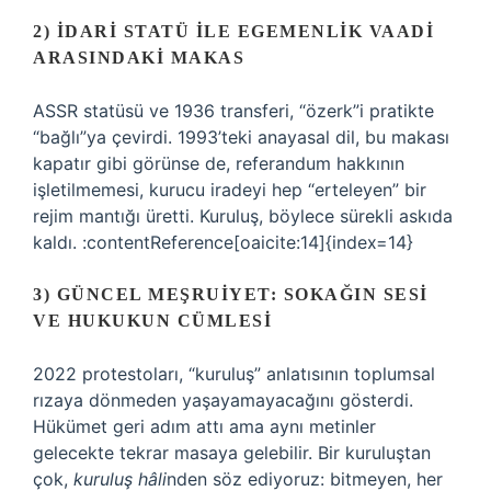
2) İDARI STATÜ ILE EGEMENLIK VAADI
ARASINDAKI MAKAS
ASSR statüsü ve 1936 transferi, “özerk”i pratikte
“bağlı”ya çevirdi. 1993’teki anayasal dil, bu makası
kapatır gibi görünse de, referandum hakkının
işletilmemesi, kurucu iradeyi hep “erteleyen” bir
rejim mantığı üretti. Kuruluş, böylece sürekli askıda
kaldı. :contentReference[oaicite:14]{index=14}
3) GÜNCEL MEŞRUIYET: SOKAĞIN SESI
VE HUKUKUN CÜMLESI
2022 protestoları, “kuruluş” anlatısının toplumsal
rızaya dönmeden yaşayamayacağını gösterdi.
Hükümet geri adım attı ama aynı metinler
gelecekte tekrar masaya gelebilir. Bir kuruluştan
çok,
kuruluş hâli
nden söz ediyoruz: bitmeyen, her