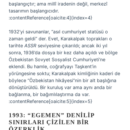
başlangıçtır; ama millî iradenin değil, merkezî
tasarımın başlangıcıdır.
:contentReference[oaicite:4]{index=4}
1932’yi savunanlar, “asıl cumhuriyet statüsü o
zaman geldi” der. Evet, Karakalpak toprakları o
tarihte
ASSR
seviyesine çıkarıldı; ancak iki yıl
sonra, 1936’da dosya bir kez daha açıldı ve bölge
Özbekistan Sovyet Sosyalist Cumhuriyeti’ne
eklendi. Bu hamle, coğrafyayı Taşkent’in
yörüngesine soktu; Karakalpak kimliğinin kaderi de
böylece “Özbekistan hikâyesi”nin bir alt başlığına
dönüştürüldü. Bir kuruluş var ama aynı anda bir
bağlanma, bir bağımlılaştırma da var.
:contentReference[oaicite:5]{index=5}
1993: “EGEMEN” DENILIP
SINIRLARI ÇIZILEN BIR
ÖZERKLIK