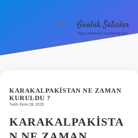
Günlük Satırlar
menüyü
aç
İlginç satırlarla sıradanlığı boz.
Anasayfa
Gizlilik Politikası
Yasal Uyarı
Hakkımızda
KARAKALPAKISTAN NE ZAMAN
KURULDU ?
Tarih: Ekim 28, 2025
KARAKALPAKISTA
N NE ZAMAN