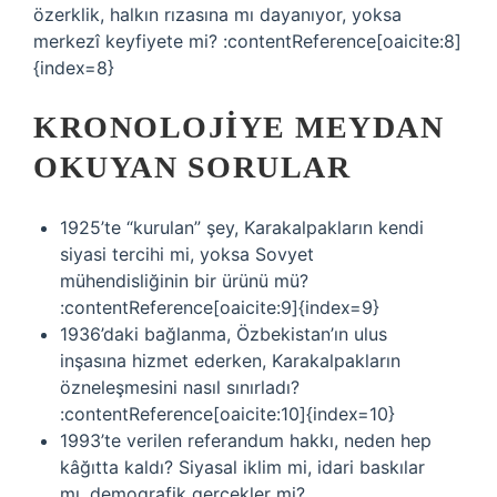
özerklik, halkın rızasına mı dayanıyor, yoksa
merkezî keyfiyete mi? :contentReference[oaicite:8]
{index=8}
KRONOLOJIYE MEYDAN
OKUYAN SORULAR
1925’te “kurulan” şey, Karakalpakların kendi
siyasi tercihi mi, yoksa Sovyet
mühendisliğinin bir ürünü mü?
:contentReference[oaicite:9]{index=9}
1936’daki bağlanma, Özbekistan’ın ulus
inşasına hizmet ederken, Karakalpakların
özneleşmesini nasıl sınırladı?
:contentReference[oaicite:10]{index=10}
1993’te verilen referandum hakkı, neden hep
kâğıtta kaldı? Siyasal iklim mi, idari baskılar
mı, demografik gerçekler mi?