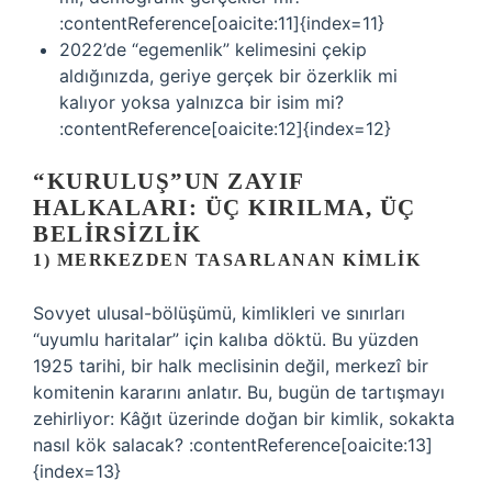
:contentReference[oaicite:11]{index=11}
2022’de “egemenlik” kelimesini çekip
aldığınızda, geriye gerçek bir özerklik mi
kalıyor yoksa yalnızca bir isim mi?
:contentReference[oaicite:12]{index=12}
“KURULUŞ”UN ZAYIF
HALKALARI: ÜÇ KIRILMA, ÜÇ
BELIRSIZLIK
1) MERKEZDEN TASARLANAN KIMLIK
Sovyet ulusal-bölüşümü, kimlikleri ve sınırları
“uyumlu haritalar” için kalıba döktü. Bu yüzden
1925 tarihi, bir halk meclisinin değil, merkezî bir
komitenin kararını anlatır. Bu, bugün de tartışmayı
zehirliyor: Kâğıt üzerinde doğan bir kimlik, sokakta
nasıl kök salacak? :contentReference[oaicite:13]
{index=13}