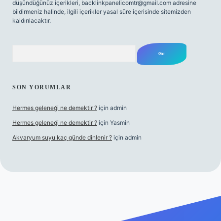
düşündüğünüz içerikleri,
backlinkpanelicomtr@gmail.com
adresine
bildirmeniz halinde, ilgili içerikler yasal süre içerisinde sitemizden
kaldırılacaktır.
Arama
SON YORUMLAR
Hermes geleneği ne demektir ?
için
admin
Hermes geleneği ne demektir ?
için
Yasmin
Akvaryum suyu kaç günde dinlenir ?
için
admin
asino güncel giriş