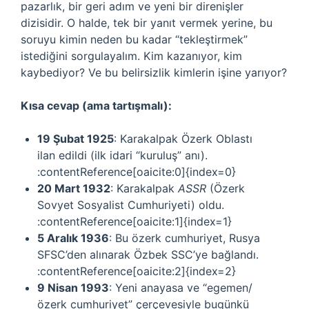
pazarlık, bir geri adım ve yeni bir direnişler
dizisidir. O halde, tek bir yanıt vermek yerine, bu
soruyu kimin neden bu kadar “tekleştirmek”
istediğini sorgulayalım. Kim kazanıyor, kim
kaybediyor? Ve bu belirsizlik kimlerin işine yarıyor?
Kısa cevap (ama tartışmalı):
19 Şubat 1925
: Karakalpak Özerk Oblastı
ilan edildi (ilk idari “kuruluş” anı).
:contentReference[oaicite:0]{index=0}
20 Mart 1932
: Karakalpak
ASSR
(Özerk
Sovyet Sosyalist Cumhuriyeti) oldu.
:contentReference[oaicite:1]{index=1}
5 Aralık 1936
: Bu özerk cumhuriyet, Rusya
SFSC’den alınarak Özbek SSC’ye bağlandı.
:contentReference[oaicite:2]{index=2}
9 Nisan 1993
: Yeni anayasa ve “egemen/
özerk cumhuriyet” çerçevesiyle bugünkü