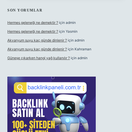
SON YORUMLAR
Hermes geleneği ne demektir ?
için
admin
Hermes geleneği ne demektir ?
için
Yasmin
Akvaryum suyu kaç günde dinlenir ?
için
admin
Akvaryum suyu kaç günde dinlenir ?
için
Kahraman
Güneşe çıkarken hangi yağ kullanılır ?
için
admin