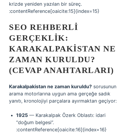
krizde yeniden yazılan bir süreç.
:contentReference[oaicite:15]{index=15}
SEO REHBERLI
GERÇEKLIK:
KARAKALPAKISTAN NE
ZAMAN KURULDU?
(CEVAP ANAHTARLARI)
Karakalpakistan ne zaman kuruldu?
sorusunun
arama motorlarına uygun ama gerçeğe sadık
yanıtı, kronolojiyi parçalara ayırmaktan geçiyor:
1925
— Karakalpak Özerk Oblastı: idari
“doğum belgesi”.
:contentReference[oaicite:16]{index=16}