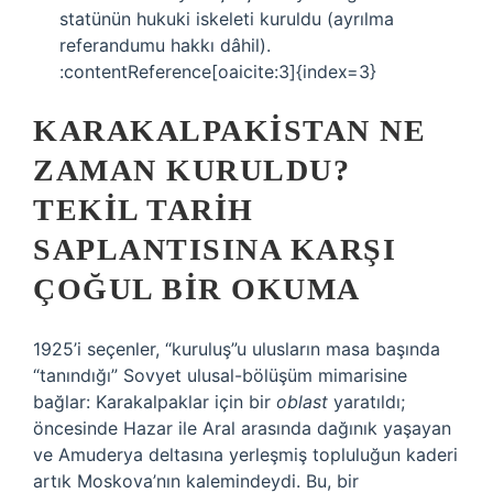
statünün hukuki iskeleti kuruldu (ayrılma
referandumu hakkı dâhil).
:contentReference[oaicite:3]{index=3}
KARAKALPAKISTAN NE
ZAMAN KURULDU?
TEKIL TARIH
SAPLANTISINA KARŞI
ÇOĞUL BIR OKUMA
1925’i seçenler, “kuruluş”u ulusların masa başında
“tanındığı” Sovyet ulusal-bölüşüm mimarisine
bağlar: Karakalpaklar için bir
oblast
yaratıldı;
öncesinde Hazar ile Aral arasında dağınık yaşayan
ve Amuderya deltasına yerleşmiş topluluğun kaderi
artık Moskova’nın kalemindeydi. Bu, bir