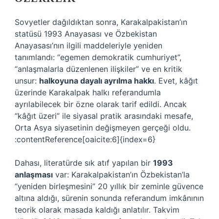
Sovyetler dağıldıktan sonra, Karakalpakistan’ın
statüsü 1993 Anayasası ve Özbekistan
Anayasası’nın ilgili maddeleriyle yeniden
tanımlandı: “egemen demokratik cumhuriyet”,
“anlaşmalarla düzenlenen ilişkiler” ve en kritik
unsur:
halkoyuna dayalı ayrılma hakkı
. Evet, kâğıt
üzerinde Karakalpak halkı referandumla
ayrılabilecek bir özne olarak tarif edildi. Ancak
“kâğıt üzeri” ile siyasal pratik arasındaki mesafe,
Orta Asya siyasetinin değişmeyen gerçeği oldu.
:contentReference[oaicite:6]{index=6}
Dahası, literatürde sık atıf yapılan bir
1993
anlaşması
var: Karakalpakistan’ın Özbekistan’la
“yeniden birleşmesini” 20 yıllık bir zeminle güvence
altına aldığı, sürenin sonunda referandum imkânının
teorik olarak masada kaldığı anlatılır. Takvim