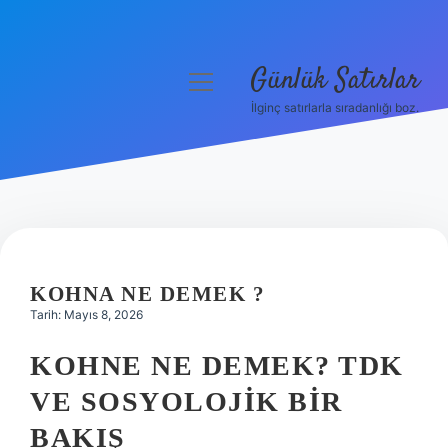
Günlük Satırlar
menüyü
aç
İlginç satırlarla sıradanlığı boz.
Anasayfa
Gizlilik Politikası
Yasal Uyarı
Hakkımızda
KOHNA NE DEMEK ?
Tarih: Mayıs 8, 2026
KOHNE NE DEMEK? TDK
VE SOSYOLOJIK BIR
BAKIŞ