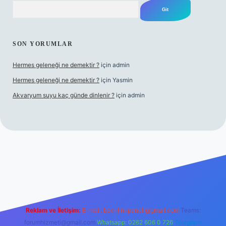
Arama
SON YORUMLAR
Hermes geleneği ne demektir ?
için
admin
Hermes geleneği ne demektir ?
için
Yasmin
Akvaryum suyu kaç günde dinlenir ?
için
admin
vdcasino güncel giriş
Reklam ve İletişim:
E-mail:
backlinkpaneli@gmail.com
Teams:
forumhizmeti@gmail.com
Whatsapp: 0262 606 0 726
Telegram: