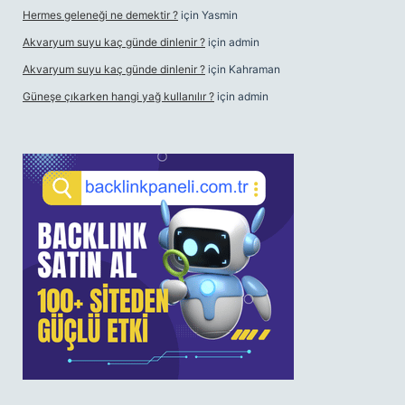
Hermes geleneği ne demektir ?
için
Yasmin
Akvaryum suyu kaç günde dinlenir ?
için
admin
Akvaryum suyu kaç günde dinlenir ?
için
Kahraman
Güneşe çıkarken hangi yağ kullanılır ?
için
admin