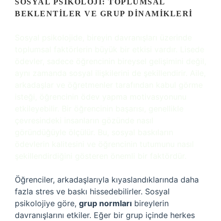
SOSYAL PSIKOLOJI: TOPLUMSAL
BEKLENTILER VE GRUP DINAMIKLERI
Sosyal psikolojide, bireyin davranışları üzerinde
toplumsal faktörlerin büyük bir etkisi vardır. Lisede
ödevler, sadece öğrencinin bireysel gelişimini değil,
aynı zamanda sosyal ilişkilerini de şekillendirir. Aile,
arkadaşlar ve öğretmenler tarafından kabul görme
isteği, öğrencinin ödev yapma motivasyonunu
etkileyebilir. Bir öğrencinin başarısı, genellikle
çevresindeki insanların gözünde nasıl
göründüğüyle ölçülür. Bu, sosyal baskıların
ödevlerin kalitesini ve öğrencinin tutumunu nasıl
şekillendirdiğini gösteren önemli bir faktördür.
Öğrenciler, arkadaşlarıyla kıyaslandıklarında daha
fazla stres ve baskı hissedebilirler. Sosyal
psikolojiye göre,
grup normları
bireylerin
davranışlarını etkiler. Eğer bir grup içinde herkes