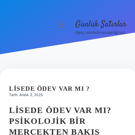
Günlük Satırlar
menüyü
aç
İlginç satırlarla sıradanlığı boz.
Anasayfa
Gizlilik Politikası
Yasal Uyarı
Hakkımızda
LISEDE ÖDEV VAR MI ?
Tarih: Aralık 3, 2025
LISEDE ÖDEV VAR MI?
PSIKOLOJIK BIR
MERCEKTEN BAKIŞ