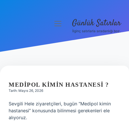
Günlük Satırlar
menüyü
aç
İlginç satırlarla sıradanlığı boz.
Anasayfa
Gizlilik Politikası
Yasal Uyarı
Hakkımızda
MEDIPOL KIMIN HASTANESI ?
Tarih: Mayıs 26, 2026
Sevgili Hele ziyaretçileri, bugün “Medipol kimin
hastanesi” konusunda bilinmesi gerekenleri ele
alıyoruz.