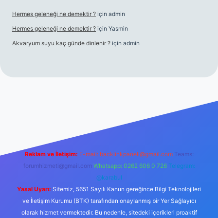
Hermes geleneği ne demektir ?
için
admin
Hermes geleneği ne demektir ?
için
Yasmin
Akvaryum suyu kaç günde dinlenir ?
için
admin
 giriş
Reklam ve İletişim:
E-mail:
backlinkpaneli@gmail.com
Teams:
forumhizmeti@gmail.com
Whatsapp: 0262 606 0 726
Telegram:
@karabul
Yasal Uyarı:
Sitemiz, 5651 Sayılı Kanun gereğince Bilgi Teknolojileri
ve İletişim Kurumu (BTK) tarafından onaylanmış bir Yer Sağlayıcı
olarak hizmet vermektedir. Bu nedenle, sitedeki içerikleri proaktif