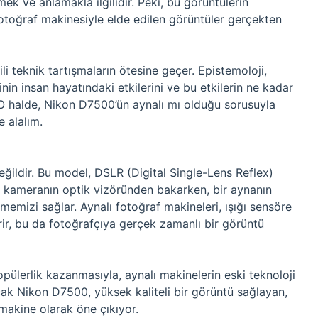
k ve anlamakla ilgilidir. Peki, bu görüntülerin
fotoğraf makinesiyle elde edilen görüntüler gerçekten
ili teknik tartışmaların ötesine geçer. Epistemoloji,
jinin insan hayatındaki etkilerini ve bu etkilerin ne kadar
 O halde, Nikon D7500’ün aynalı mı olduğu sorusuyla
e alalım.
ğildir. Bu model, DSLR (Digital Single-Lens Reflex)
Bu, kameranın optik vizöründen bakarken, bir aynanın
memizi sağlar. Aynalı fotoğraf makineleri, ışığı sensöre
rir, bu da fotoğrafçıya gerçek zamanlı bir görüntü
opülerlik kazanmasıyla, aynalı makinelerin eski teknoloji
ak Nikon D7500, yüksek kaliteli bir görüntü sağlayan,
 makine olarak öne çıkıyor.