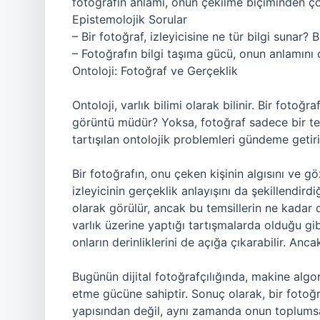
fotoğrafın anlamı, onun çekilme biçiminden çok
Epistemolojik Sorular
– Bir fotoğraf, izleyicisine ne tür bilgi sunar
– Fotoğrafın bilgi taşıma gücü, onun anlamını 
Ontoloji: Fotoğraf ve Gerçeklik
Ontoloji, varlık bilimi olarak bilinir. Bir fotoğ
görüntü müdür? Yoksa, fotoğraf sadece bir tem
tartışılan ontolojik problemleri gündeme getiri
Bir fotoğrafın, onu çeken kişinin algısını ve 
izleyicinin gerçeklik anlayışını da şekillendirdiğ
olarak görülür, ancak bu temsillerin ne kadar
varlık üzerine yaptığı tartışmalarda olduğu gibi
onların derinliklerini de açığa çıkarabilir. An
Bugünün dijital fotoğrafçılığında, makine algor
etme gücüne sahiptir. Sonuç olarak, bir fotoğr
yapısından değil, aynı zamanda onun toplumsal