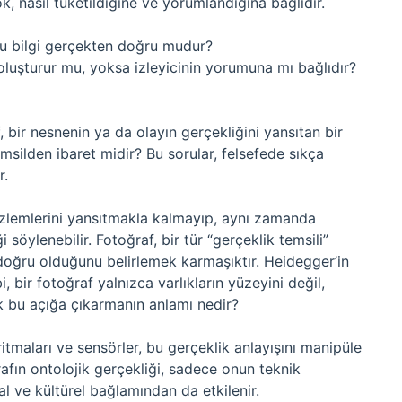
, nasıl tüketildiğine ve yorumlandığına bağlıdır.
? Bu bilgi gerçekten doğru mudur?
oluşturur mu, yoksa izleyicinin yorumuna mı bağlıdır?
raf, bir nesnenin ya da olayın gerçekliğini yansıtan bir
silden ibaret midir? Bu sorular, felsefede sıkça
r.
gözlemlerini yansıtmakla kalmayıp, aynı zamanda
i söylenebilir. Fotoğraf, bir tür “gerçeklik temsili”
 doğru olduğunu belirlemek karmaşıktır. Heidegger’in
, bir fotoğraf yalnızca varlıkların yüzeyini değil,
cak bu açığa çıkarmanın anlamı nedir?
itmaları ve sensörler, bu gerçeklik anlayışını manipüle
afın ontolojik gerçekliği, sadece onun teknik
 ve kültürel bağlamından da etkilenir.