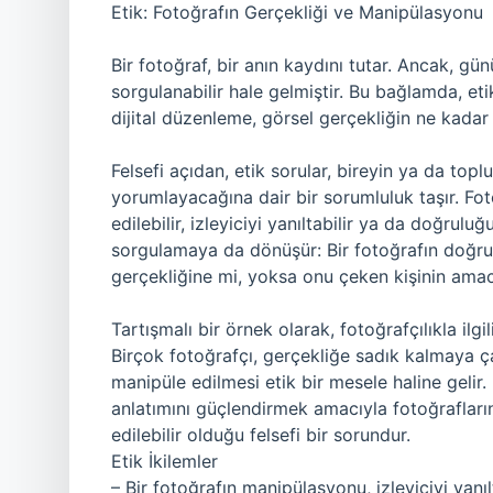
Etik: Fotoğrafın Gerçekliği ve Manipülasyonu
Bir fotoğraf, bir anın kaydını tutar. Ancak, gü
sorgulanabilir hale gelmiştir. Bu bağlamda, et
dijital düzenleme, görsel gerçekliğin ne kadar
Felsefi açıdan, etik sorular, bireyin ya da top
yorumlayacağına dair bir sorumluluk taşır. Fo
edilebilir, izleyiciyi yanıltabilir ya da doğrulu
sorgulamaya da dönüşür: Bir fotoğrafın doğrul
gerçekliğine mi, yoksa onu çeken kişinin ama
Tartışmalı bir örnek olarak, fotoğrafçılıkla ilgi
Birçok fotoğrafçı, gerçekliğe sadık kalmaya ç
manipüle edilmesi etik bir mesele haline gelir.
anlatımını güçlendirmek amacıyla fotoğrafları
edilebilir olduğu felsefi bir sorundur.
Etik İkilemler
– Bir fotoğrafın manipülasyonu, izleyiciyi yan