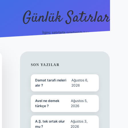
Günlük Satırlar
İlginç satırlarla sıradanlığı boz.
vdcasino güncel gi
SIDEBAR
SON YAZILAR
Damat tarafı neleri
Ağustos 6,
alır ?
2026
Avel ne demek
Ağustos 5,
türkçe ?
2026
A.Ş. tek ortak olur
Ağustos 3,
mu ?
2026