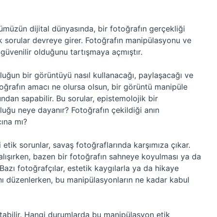
nümüzün dijital dünyasında, bir fotoğrafın gerçekliği
ik sorular devreye girer. Fotoğrafın manipülasyonu ve
 güvenilir olduğunu tartışmaya açmıştır.
luluğun bir görüntüyü nasıl kullanacağı, paylaşacağı ve
toğrafın amacı ne olursa olsun, bir görüntü manipüle
ğundan sapabilir. Bu sorular, epistemolojik bir
uğu neye dayanır? Fotoğrafın çekildiği anın
cına mı?
li etik sorunlar, savaş fotoğraflarında karşımıza çıkar.
alışırken, bazen bir fotoğrafın sahneye koyulması ya da
 Bazı fotoğrafçılar, estetik kaygılarla ya da hikaye
nı düzenlerken, bu manipülasyonların ne kadar kabul
ıltabilir. Hangi durumlarda bu manipülasyon etik