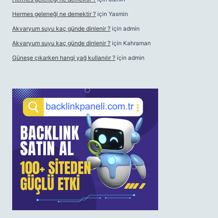
Hermes geleneği ne demektir ?
için
Yasmin
Akvaryum suyu kaç günde dinlenir ?
için
admin
Akvaryum suyu kaç günde dinlenir ?
için
Kahraman
Güneşe çıkarken hangi yağ kullanılır ?
için
admin