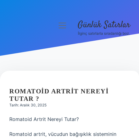
Günlük Satırlar
menüyü
aç
İlginç satırlarla sıradanlığı boz.
Anasayfa
Gizlilik Politikası
Yasal Uyarı
Hakkımızda
ROMATOID ARTRIT NEREYI
TUTAR ?
Tarih: Aralık 30, 2025
Romatoid Artrit Nereyi Tutar?
Romatoid artrit, vücudun bağışıklık sisteminin