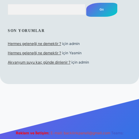
Arama
SON YORUMLAR
Hermes geleneği ne demektir ?
için
admin
Hermes geleneği ne demektir ?
için
Yasmin
Akvaryum suyu kaç günde dinlenir ?
için
admin
üncel giriş
Reklam ve İletişim:
E-mail:
backlinkpaneli@gmail.com
Teams: