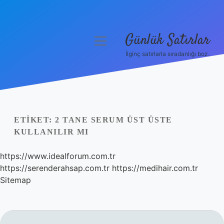
Günlük Satırlar
menüyü
aç
İlginç satırlarla sıradanlığı boz.
Anasayfa
Gizlilik Politikası
Yasal Uyarı
ETIKET:
2 TANE SERUM ÜST ÜSTE
KULLANILIR MI
Hakkımızda
https://www.idealforum.com.tr
https://serenderahsap.com.tr
https://medihair.com.tr
Sitemap