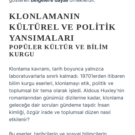
gösteren
belgelere dayalı
örneklerdir.
KLONLAMANIN
KÜLTÜREL VE POLITIK
YANSIMALARI
POPÜLER KÜLTÜR VE BILIM
KURGU
Klonlama kavramı, tarih boyunca yalnızca
laboratuvarlarla sınırlı kalmadı. 1970’lerden itibaren
bilim kurgu eserleri, klonlamayı etik, politik ve
toplumsal bir tema olarak işledi. Aldous Huxley’nin
romanlarından günümüz dizilerine kadar, klonlama
geleceğe dair soruları gündeme taşıdı: İnsan
kimliği, özgür irade ve toplumsal düzen nasıl
etkilenir?
Bu eserler, tarihçilerin ve sosyal bilimcilerin