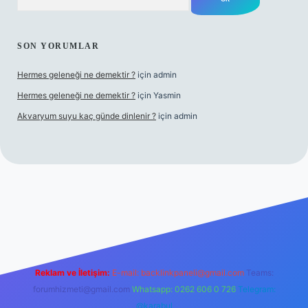
SON YORUMLAR
Hermes geleneği ne demektir ?
için
admin
Hermes geleneği ne demektir ?
için
Yasmin
Akvaryum suyu kaç günde dinlenir ?
için
admin
riş
Reklam ve İletişim:
E-mail:
backlinkpaneli@gmail.com
Teams:
forumhizmeti@gmail.com
Whatsapp: 0262 606 0 726
Telegram:
@karabul