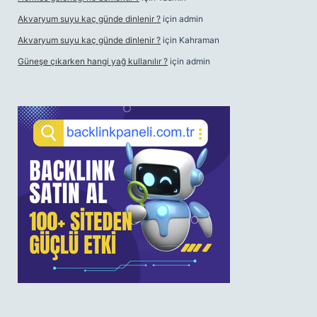
Akvaryum suyu kaç günde dinlenir ?
için
admin
Akvaryum suyu kaç günde dinlenir ?
için
Kahraman
Güneşe çıkarken hangi yağ kullanılır ?
için
admin