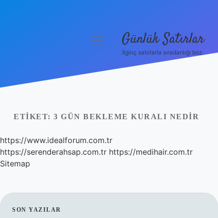
Günlük Satırlar
menüyü
aç
İlginç satırlarla sıradanlığı boz.
Anasayfa
Gizlilik Politikası
Yasal Uyarı
ETIKET:
3 GÜN BEKLEME KURALI NEDIR
Hakkımızda
https://www.idealforum.com.tr
https://serenderahsap.com.tr
https://medihair.com.tr
Sitemap
SIDEBAR
SON YAZILAR