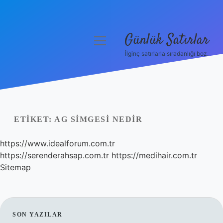
Günlük Satırlar
menüyü
aç
İlginç satırlarla sıradanlığı boz.
Anasayfa
Gizlilik Politikası
Yasal Uyarı
ETIKET:
AG SIMGESI NEDIR
Hakkımızda
https://www.idealforum.com.tr
https://serenderahsap.com.tr
https://medihair.com.tr
Sitemap
SIDEBAR
SON YAZILAR