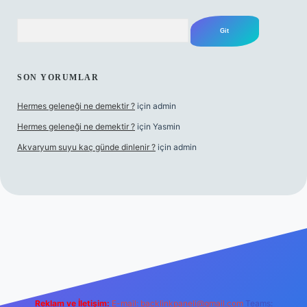
Arama
SON YORUMLAR
Hermes geleneği ne demektir ?
için
admin
Hermes geleneği ne demektir ?
için
Yasmin
Akvaryum suyu kaç günde dinlenir ?
için
admin
ino güncel giriş
Reklam ve İletişim:
E-mail:
backlinkpaneli@gmail.com
Teams: