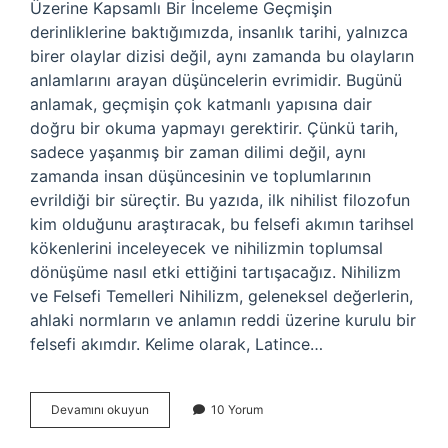
Üzerine Kapsamlı Bir İnceleme Geçmişin
derinliklerine baktığımızda, insanlık tarihi, yalnızca
birer olaylar dizisi değil, aynı zamanda bu olayların
anlamlarını arayan düşüncelerin evrimidir. Bugünü
anlamak, geçmişin çok katmanlı yapısına dair
doğru bir okuma yapmayı gerektirir. Çünkü tarih,
sadece yaşanmış bir zaman dilimi değil, aynı
zamanda insan düşüncesinin ve toplumlarının
evrildiği bir süreçtir. Bu yazıda, ilk nihilist filozofun
kim olduğunu araştıracak, bu felsefi akımın tarihsel
kökenlerini inceleyecek ve nihilizmin toplumsal
dönüşüme nasıl etki ettiğini tartışacağız. Nihilizm
ve Felsefi Temelleri Nihilizm, geleneksel değerlerin,
ahlaki normların ve anlamın reddi üzerine kurulu bir
felsefi akımdır. Kelime olarak, Latince…
İlk
Devamını okuyun
10 Yorum
nihilist
filozof