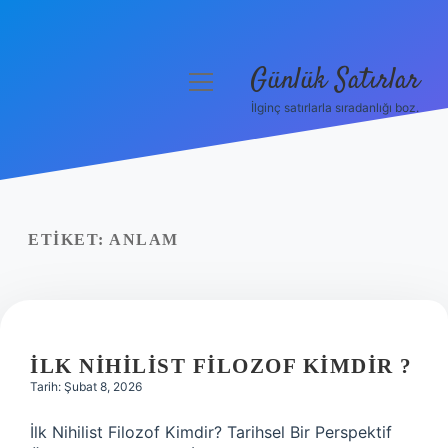
Günlük Satırlar
menüyü
aç
İlginç satırlarla sıradanlığı boz.
Anasayfa
Gizlilik Politikası
Yasal Uyarı
ETIKET:
ANLAM
Hakkımızda
İLK NIHILIST FILOZOF KIMDIR ?
Tarih: Şubat 8, 2026
İlk Nihilist Filozof Kimdir? Tarihsel Bir Perspektif