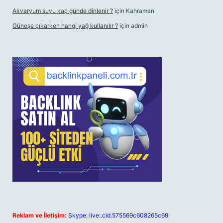
Akvaryum suyu kaç günde dinlenir ?
için
Kahraman
Güneşe çıkarken hangi yağ kullanılır ?
için
admin
Reklam ve İletişim:
Skype: live:.cid.575569c608265c69