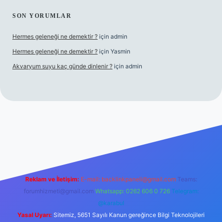
SON YORUMLAR
Hermes geleneği ne demektir ?
için
admin
Hermes geleneği ne demektir ?
için
Yasmin
Akvaryum suyu kaç günde dinlenir ?
için
admin
casino güncel giriş
Reklam ve İletişim:
E-mail:
backlinkpaneli@gmail.com
Teams:
forumhizmeti@gmail.com
Whatsapp: 0262 606 0 726
Telegram:
@karabul
Yasal Uyarı:
Sitemiz, 5651 Sayılı Kanun gereğince Bilgi Teknolojileri