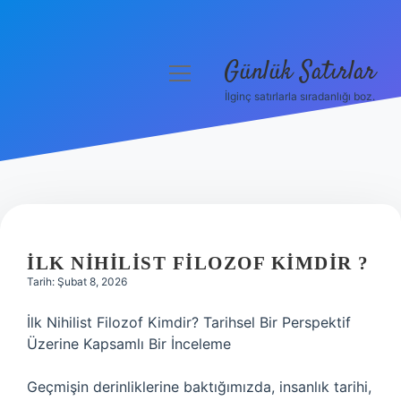
Günlük Satırlar
menüyü
aç
İlginç satırlarla sıradanlığı boz.
Anasayfa
Gizlilik Politikası
Yasal Uyarı
Hakkımızda
İLK NIHILIST FILOZOF KIMDIR ?
Tarih: Şubat 8, 2026
İlk Nihilist Filozof Kimdir? Tarihsel Bir Perspektif
Üzerine Kapsamlı Bir İnceleme
Geçmişin derinliklerine baktığımızda, insanlık tarihi,