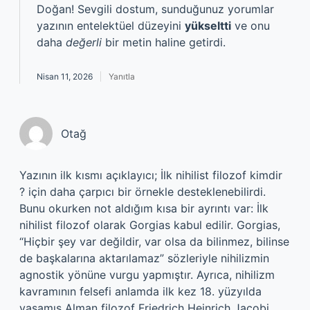
Doğan! Sevgili dostum, sunduğunuz yorumlar
yazının entelektüel düzeyini
yükseltti
ve onu
daha
değerli
bir metin haline getirdi.
Nisan 11, 2026
Yanıtla
Otağ
Yazının ilk kısmı açıklayıcı; İlk nihilist filozof kimdir
? için daha çarpıcı bir örnekle desteklenebilirdi.
Bunu okurken not aldığım kısa bir ayrıntı var: İlk
nihilist filozof olarak Gorgias kabul edilir. Gorgias,
“Hiçbir şey var değildir, var olsa da bilinmez, bilinse
de başkalarına aktarılamaz” sözleriyle nihilizmin
agnostik yönüne vurgu yapmıştır. Ayrıca, nihilizm
kavramının felsefi anlamda ilk kez 18. yüzyılda
yaşamış Alman filozof Friedrich Heinrich Jacobi