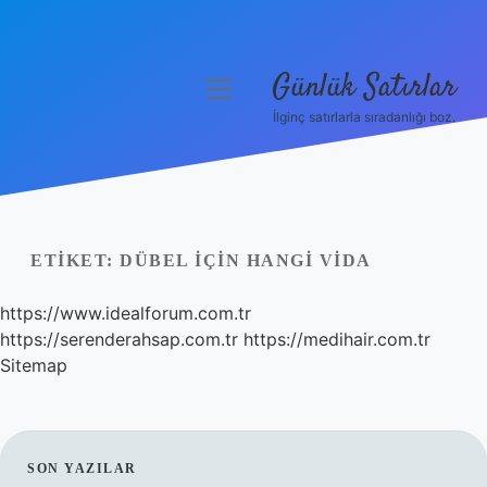
Günlük Satırlar
menüyü
aç
İlginç satırlarla sıradanlığı boz.
Anasayfa
Gizlilik Politikası
Yasal Uyarı
ETIKET:
DÜBEL IÇIN HANGI VIDA
Hakkımızda
https://www.idealforum.com.tr
https://serenderahsap.com.tr
https://medihair.com.tr
Sitemap
SIDEBAR
SON YAZILAR