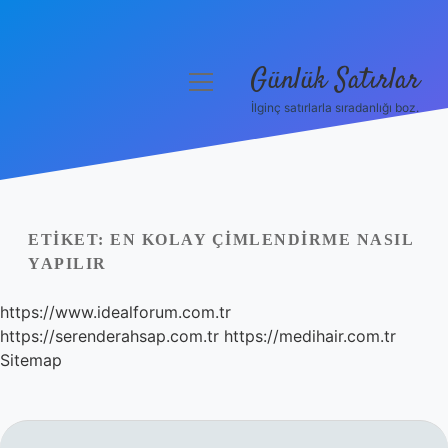
Günlük Satırlar
menüyü
aç
İlginç satırlarla sıradanlığı boz.
Anasayfa
Gizlilik Politikası
Yasal Uyarı
ETIKET:
EN KOLAY ÇIMLENDIRME NASIL
YAPILIR
Hakkımızda
https://www.idealforum.com.tr
https://serenderahsap.com.tr
https://medihair.com.tr
Sitemap